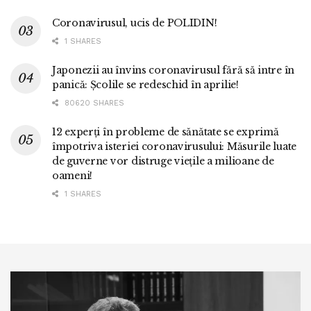
Coronavirusul, ucis de POLIDIN!
1 SHARES
Japonezii au învins coronavirusul fără să intre în
panică: Școlile se redeschid în aprilie!
80620 SHARES
12 experți în probleme de sănătate se exprimă
împotriva isteriei coronavirusului: Măsurile luate
de guverne vor distruge viețile a milioane de
oameni!
1 SHARES