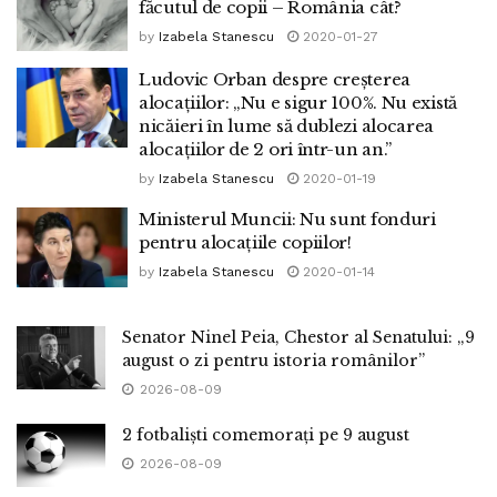
făcutul de copii – România cât?
by
Izabela Stanescu
2020-01-27
Ludovic Orban despre creșterea
alocațiilor: „Nu e sigur 100%. Nu există
nicăieri în lume să dublezi alocarea
alocațiilor de 2 ori într-un an.”
by
Izabela Stanescu
2020-01-19
Ministerul Muncii: Nu sunt fonduri
pentru alocațiile copiilor!
by
Izabela Stanescu
2020-01-14
Senator Ninel Peia, Chestor al Senatului: „9
august o zi pentru istoria românilor”
2026-08-09
2 fotbaliști comemorați pe 9 august
2026-08-09