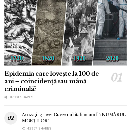
Epidemia care lovește la 100 de
ani – coincidență sau mână
criminală?
117891 SHARES
Acuzații grave: Guvernul italian umflă NUMĂRUL
MORȚILOR!
42937 SHARES