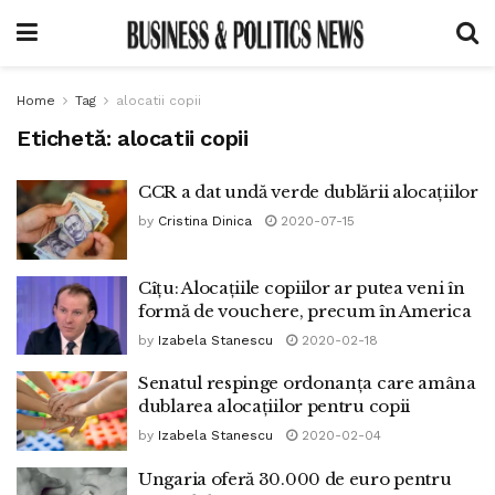
Home
Tag
alocatii copii
Etichetă:
alocatii copii
CCR a dat undă verde dublării alocațiilor
by
Cristina Dinica
2020-07-15
Cîțu: Alocațiile copiilor ar putea veni în
formă de vouchere, precum în America
by
Izabela Stanescu
2020-02-18
Senatul respinge ordonanța care amâna
dublarea alocațiilor pentru copii
by
Izabela Stanescu
2020-02-04
Ungaria oferă 30.000 de euro pentru