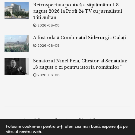
Retrospectiva politică a săptămânii 1-8
august 2026 la Profi 24 TV cu jurnalistul
Titi Sultan
2026-08-08
A fost odată Combinatul Siderurgic Galați
2026-08-08
Senatorul Ninel Peia, Chestor al Senatului:
„8 august o zi pentru istoria românilor”
2026-08-08
Termeni si conditii
Politica de confidentialitate
Folosim cookie-uri pentru a-ți oferi cea mai bună experiență pe
Facebook
Contact
site-ul nostru web.