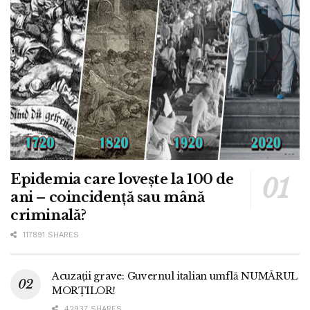
Epidemia care lovește la 100 de
ani – coincidență sau mână
criminală?
117891 SHARES
Acuzații grave: Guvernul italian umflă NUMĂRUL
MORȚILOR!
42937 SHARES