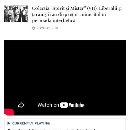
Colecția „Spirit și Mister” (VII): Liberalii și
țărăniștii au disprețuit mineritul în
perioada interbelică
2026-08-06
CURRENTLY PLAYING