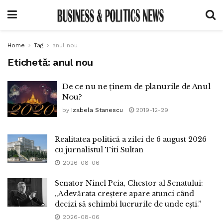
Home
Tag
anul nou
Etichetă:
anul nou
De ce nu ne ținem de planurile de Anul
Nou?
by
Izabela Stanescu
2019-12-29
Realitatea politică a zilei de 6 august 2026
cu jurnalistul Titi Sultan
2026-08-06
Senator Ninel Peia, Chestor al Senatului:
„Adevărata creștere apare atunci când
decizi să schimbi lucrurile de unde ești.”
2026-08-06