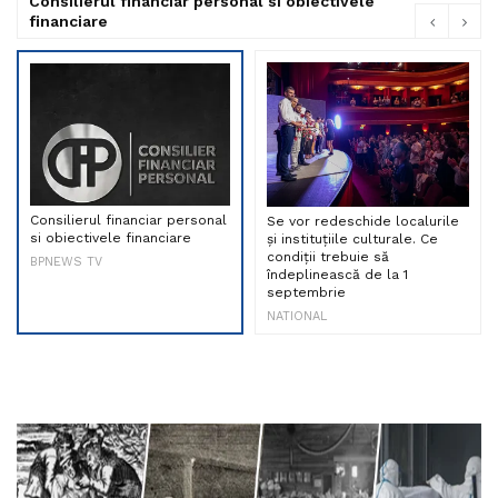
Consilierul financiar personal si obiectivele
financiare
Consilierul financiar personal
Se vor redeschide localurile
si obiectivele financiare
și instituțiile culturale. Ce
condiții trebuie să
BPNEWS TV
îndeplinească de la 1
septembrie
NATIONAL