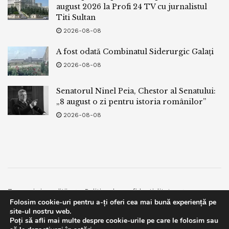
august 2026 la Profi 24 TV cu jurnalistul
Titi Sultan
2026-08-08
A fost odată Combinatul Siderurgic Galați
2026-08-08
Senatorul Ninel Peia, Chestor al Senatului:
„8 august o zi pentru istoria românilor”
2026-08-08
Termeni si conditii
Politica de confidentialitate
Folosim cookie-uri pentru a-ți oferi cea mai bună experiență pe
Facebook
Contact
site-ul nostru web.
Poți să afli mai multe despre cookie-urile pe care le folosim sau
© 2019
bpnews
- Business & Politics News
bpnews
.
This website uses GDPR cookies. By continuing to use this