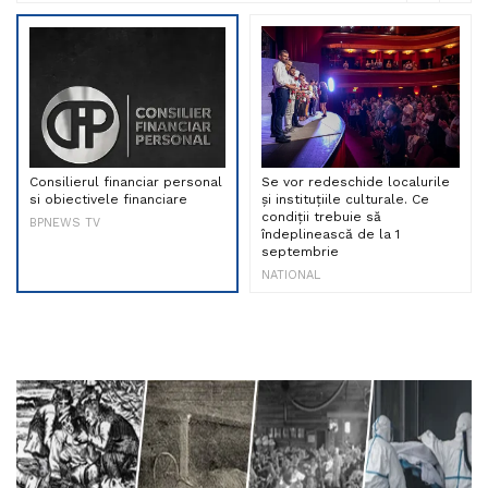
Consilierul financiar personal
Se vor redeschide localurile
si obiectivele financiare
și instituțiile culturale. Ce
condiții trebuie să
BPNEWS TV
îndeplinească de la 1
septembrie
NATIONAL