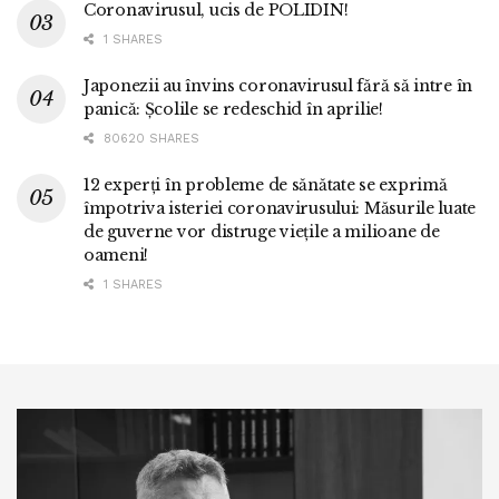
Coronavirusul, ucis de POLIDIN!
1 SHARES
Japonezii au învins coronavirusul fără să intre în
panică: Școlile se redeschid în aprilie!
80620 SHARES
12 experți în probleme de sănătate se exprimă
împotriva isteriei coronavirusului: Măsurile luate
de guverne vor distruge viețile a milioane de
oameni!
1 SHARES