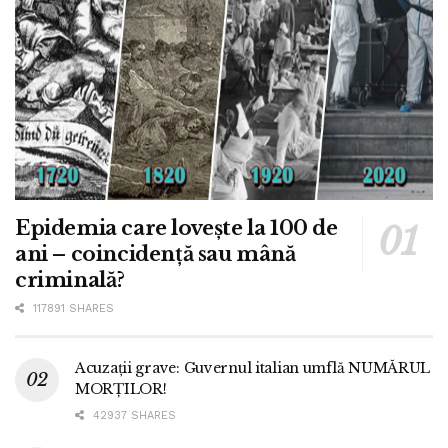
Epidemia care lovește la 100 de
ani – coincidență sau mână
criminală?
117891 SHARES
Acuzații grave: Guvernul italian umflă NUMĂRUL
MORȚILOR!
42937 SHARES