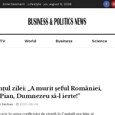
Entertainment
Lifestyle
joi, august 6, 2026
 TV
World
Business
Science
țul zilei: „A murit șeful României,
Pian, Dumnezeu să-l ierte!”
n Serban
2020-08-04
ucis în urma conflictului de stradă în Capitală era lider al