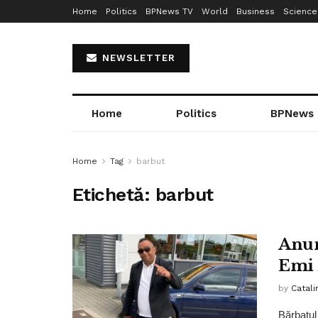
Home
Politics
BPNews TV
World
Business
Science
NEWSLETTER
Home
Politics
BPNews
Home
Tag
barbut
Etichetă:
barbut
Anun
Emi 
by
Catali
Bărbatul 