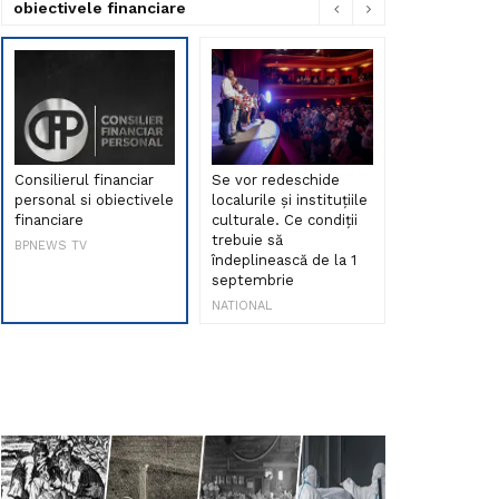
obiectivele financiare
Consilierul financiar
Se vor redeschide
Debut de sen
personal si obiectivele
localurile și instituțiile
muzica româ
financiare
culturale. Ce condiții
Maria Peia r
trebuie să
Internetul la
BPNEWS TV
îndeplinească de la 1
ani!
septembrie
NATIONAL
NATIONAL