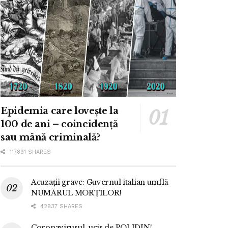
Epidemia care lovește la
100 de ani – coincidență
sau mână criminală?
117891 SHARES
Acuzații grave: Guvernul italian umflă
NUMĂRUL MORȚILOR!
42937 SHARES
Coronavirusul, ucis de POLIDIN!