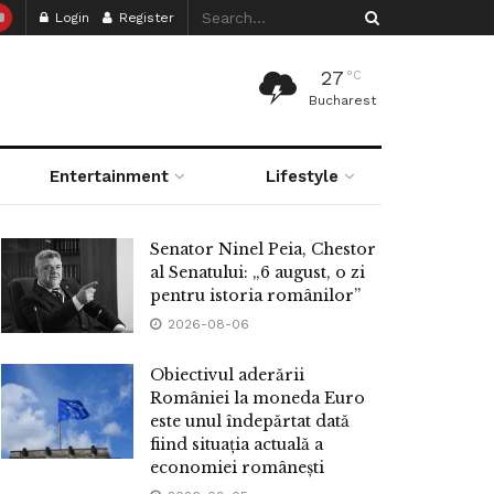
Login
Register
27
°C
Bucharest
Entertainment
Lifestyle
Senator Ninel Peia, Chestor
al Senatului: „6 august, o zi
pentru istoria românilor”
2026-08-06
Obiectivul aderării
României la moneda Euro
este unul îndepărtat dată
fiind situația actuală a
economiei românești