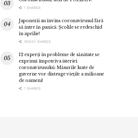
1 SHARES
Japonezii au învins coronavirusul fără
să intre în panică: Școlile se redeschid
în aprilie!
80620 SHARES
12 experți în probleme de sănătate se
exprimă împotriva isteriei
coronavirusului: Măsurile luate de
guverne vor distruge viețile a milioane
de oameni!
1 SHARES