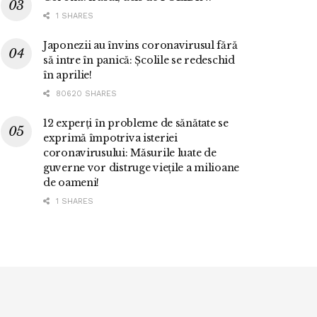
1 SHARES
Japonezii au învins coronavirusul fără
să intre în panică: Școlile se redeschid
în aprilie!
80620 SHARES
12 experți în probleme de sănătate se
exprimă împotriva isteriei
coronavirusului: Măsurile luate de
guverne vor distruge viețile a milioane
de oameni!
1 SHARES