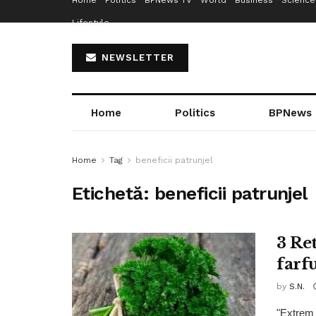
Home
Politics
BPNews TV
World
Business
Science
Lifestyle
NEWSLETTER
Home
Politics
BPNews
Home
Tag
beneficii patrunjel
Etichetă:
beneficii patrunjel
3 Re
farf
by
S.N.
"Extrem d