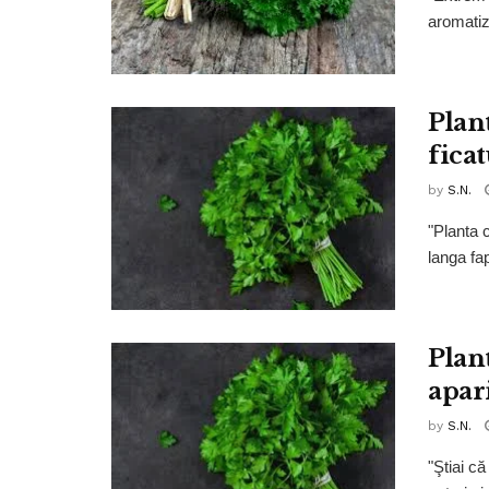
aromatiza
Plant
ficat
by
S.N.
"Planta 
langa fap
Plan
apar
by
S.N.
"Ştiai c