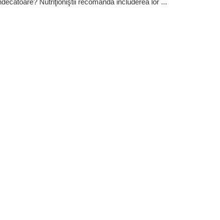
ndecătoare? Nutriţioniştii recomandă includerea lor ...