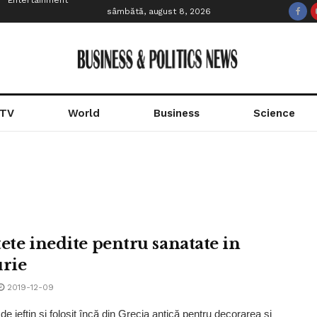
Entertainment
sâmbătă, august 8, 2026
 TV
World
Business
Science
tete inedite pentru sanatate in
urie
2019-12-09
e ieftin şi folosit încă din Grecia antică pentru decorarea şi