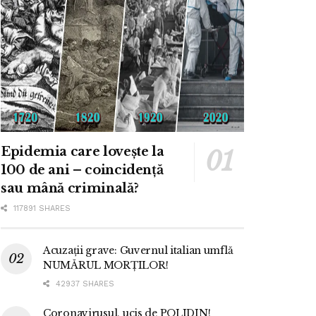
Epidemia care lovește la
100 de ani – coincidență
sau mână criminală?
117891 SHARES
Acuzații grave: Guvernul italian umflă
NUMĂRUL MORȚILOR!
42937 SHARES
Coronavirusul, ucis de POLIDIN!