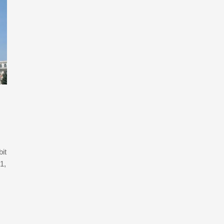
it
1,