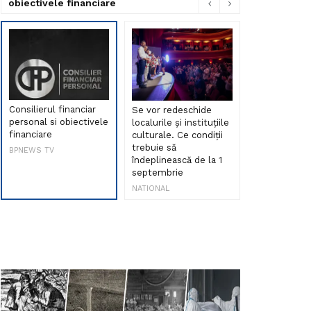
obiectivele financiare
Consilierul financiar
Se vor redeschide
Debut de sen
personal si obiectivele
localurile și instituțiile
muzica româ
financiare
culturale. Ce condiții
Maria Peia r
trebuie să
Internetul la
BPNEWS TV
îndeplinească de la 1
ani!
septembrie
NATIONAL
NATIONAL