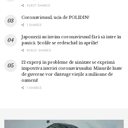
42937 SHARES
Coronavirusul, ucis de POLIDIN!
1 SHARES
Japonezii au învins coronavirusul fără să intre în
panică: Școlile se redeschid în aprilie!
80620 SHARES
12 experți în probleme de sănătate se exprimă
împotriva isteriei coronavirusului: Măsurile luate
de guverne vor distruge viețile a milioane de
oameni!
1 SHARES