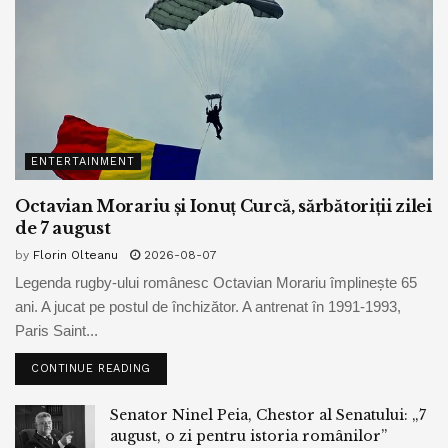
ENTERTAINMENT
Octavian Morariu și Ionuț Curcă, sărbătoriții zilei
de 7 august
by
Florin Olteanu
2026-08-07
Legenda rugby-ului românesc Octavian Morariu împlinește 65
ani. A jucat pe postul de închizător. A antrenat în 1991-1993,
Paris Saint...
CONTINUE READING
Senator Ninel Peia, Chestor al Senatului: „7
august, o zi pentru istoria românilor”