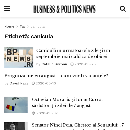
Home
Tag
canicula
Etichetă:
canicula
Caniculă în următoarele zile și un
septembrie mai cald ca de obicei
by
Catalin Serban
2020-08-28
Prognoză meteo august – cum vor fi vacanțele?
by
David Nagy
2020-08-10
Octavian Morariu și Ionuț Curcă,
sărbătoriții zilei de 7 august
2026-08-07
Senator Ninel Peia, Chestor al Senatului: „7