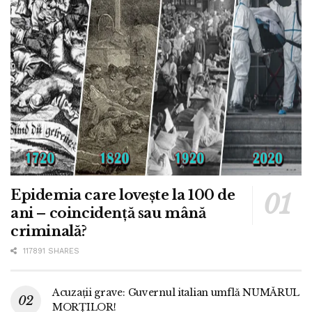
Epidemia care lovește la 100 de
ani – coincidență sau mână
criminală?
117891 SHARES
Acuzații grave: Guvernul italian umflă NUMĂRUL
MORȚILOR!