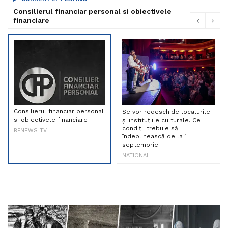
Consilierul financiar personal si obiectivele
financiare
Consilierul financiar personal
Se vor redeschide localurile
si obiectivele financiare
și instituțiile culturale. Ce
condiții trebuie să
BPNEWS TV
îndeplinească de la 1
septembrie
NATIONAL