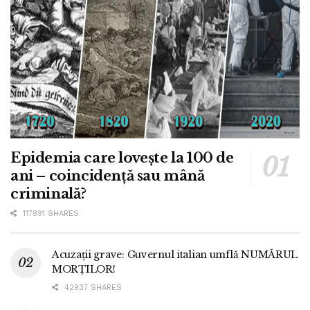
Epidemia care lovește la 100 de
ani – coincidență sau mână
criminală?
117891 SHARES
Acuzații grave: Guvernul italian umflă NUMĂRUL
MORȚILOR!
42937 SHARES