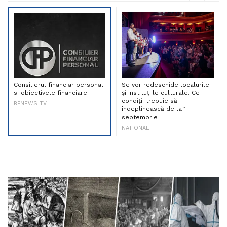
Consilierul financiar personal
Se vor redeschide localurile
si obiectivele financiare
și instituțiile culturale. Ce
condiții trebuie să
BPNEWS TV
îndeplinească de la 1
septembrie
NATIONAL