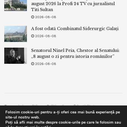
august 2026 la Profi 24 TV cu jurnalistul
Titi Sultan
2026-08-08
A fost odată Combinatul Siderurgic Galați
2026-08-08
Senatorul Ninel Peia, Chestor al Senatului:
„8 august o zi pentru istoria românilor”
2026-08-08
Termeni si conditii
Politica de confidentialitate
Folosim cookie-uri pentru a-ți oferi cea mai bună experiență pe
Facebook
Contact
site-ul nostru web.
Poți să afli mai multe despre cookie-urile pe care le folosim sau
© 2019
bpnews
- Business & Politics News
bpnews
.
This website uses GDPR cookies. By continuing to use this