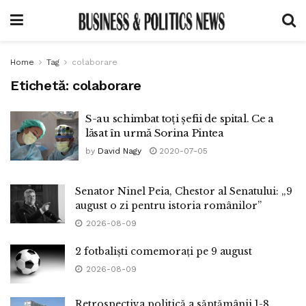
Home
Tag
colaborare
Etichetă:
colaborare
S-au schimbat toți șefii de spital. Ce a
lăsat în urmă Sorina Pintea
by
David Nagy
2020-07-05
Senator Ninel Peia, Chestor al Senatului: „9
august o zi pentru istoria românilor”
2026-08-09
2 fotbaliști comemorați pe 9 august
2026-08-09
Retrospectiva politică a săptămânii 1-8