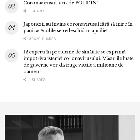
Coronavirusul, ucis de POLIDIN!
1 SHARES
Japonezii au învins coronavirusul fără să intre în
panică: Școlile se redeschid în aprilie!
80620 SHARES
12 experți în probleme de sănătate se exprimă
împotriva isteriei coronavirusului: Măsurile luate
de guverne vor distruge viețile a milioane de
oameni!
1 SHARES