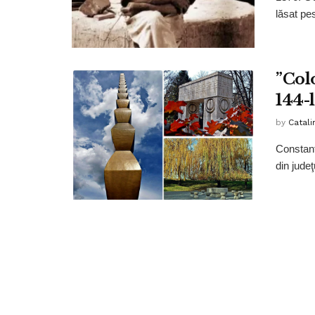
lăsat pe
”Colo
144-
by
Catali
Constant
din judeţ