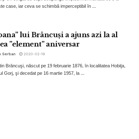
ste case, iar ceva se schimbă imperceptibil în ...
ana” lui Brâncuși a ajuns azi la al
lea ”element” aniversar
n Serban
2020-02-19
in Brâncuşi, născut pe 19 februarie 1876, în localitatea Hobiţa,
ul Gorj, şi decedat pe 16 martie 1957, la ...