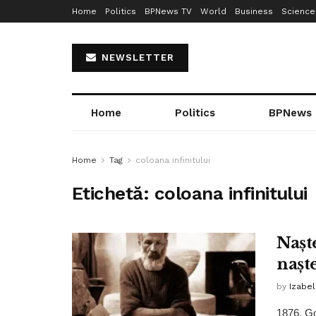
Home
Politics
BPNews TV
World
Business
Science
NEWSLETTER
Home
Politics
BPNews
Home
Tag
coloana infinitului
Etichetă:
coloana infinitului
Naște
nașt
by
Izabe
1876. Go