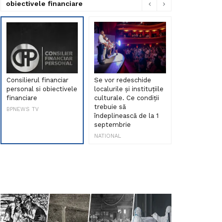
obiectivele financiare
Consilierul financiar
Se vor redeschide
Debut de sen
personal si obiectivele
localurile și instituțiile
muzica româ
financiare
culturale. Ce condiții
Maria Peia r
trebuie să
Internetul la
BPNEWS TV
îndeplinească de la 1
ani!
septembrie
NATIONAL
NATIONAL