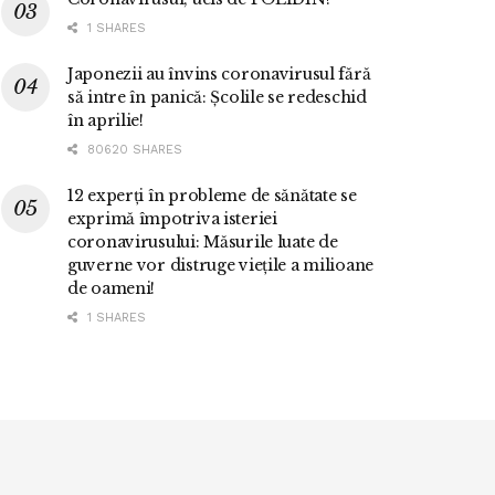
1 SHARES
Japonezii au învins coronavirusul fără
să intre în panică: Școlile se redeschid
în aprilie!
80620 SHARES
12 experți în probleme de sănătate se
exprimă împotriva isteriei
coronavirusului: Măsurile luate de
guverne vor distruge viețile a milioane
de oameni!
1 SHARES