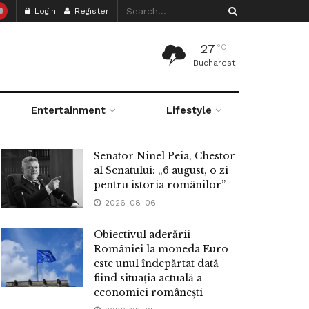
Login
Register
27
°C
Bucharest
Entertainment
Lifestyle
Senator Ninel Peia, Chestor
al Senatului: „6 august, o zi
pentru istoria românilor”
2026-08-06
Obiectivul aderării
României la moneda Euro
este unul îndepărtat dată
fiind situația actuală a
economiei românești