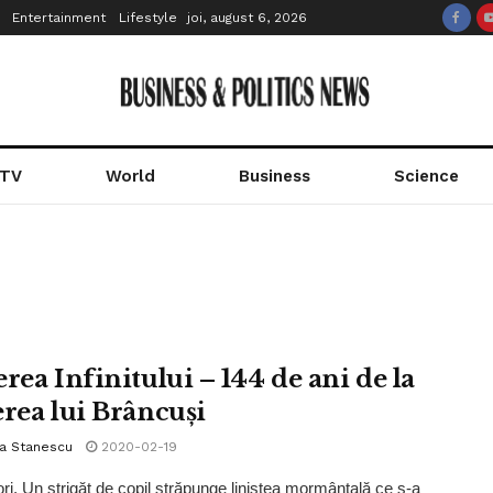
Entertainment
Lifestyle
joi, august 6, 2026
 TV
World
Business
Science
rea Infinitului – 144 de ani de la
erea lui Brâncuși
la Stanescu
2020-02-19
rj. Un strigăt de copil străpunge liniștea mormântală ce s-a