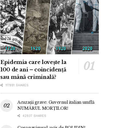
Epidemia care lovește la
100 de ani – coincidență
sau mână criminală?
117891 SHARES
Acuzații grave: Guvernul italian umflă
NUMĂRUL MORȚILOR!
42937 SHARES
Coronavirusul, ucis de POLIDIN!