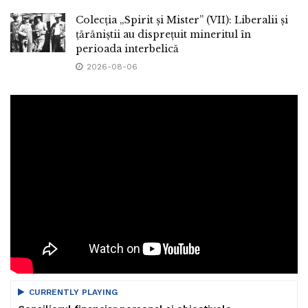
Colecția „Spirit și Mister” (VII): Liberalii și
țărăniștii au disprețuit mineritul în
perioada interbelică
2026-08-06
CURRENTLY PLAYING