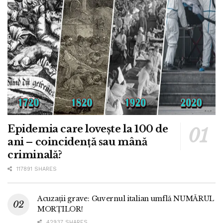
Epidemia care lovește la 100 de
ani – coincidență sau mână
criminală?
117891 SHARES
Acuzații grave: Guvernul italian umflă NUMĂRUL
MORȚILOR!
42937 SHARES