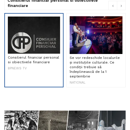
Consilierul financiar personal si obiectivele
financiare
Consilierul financiar personal
Se vor redeschide localurile
si obiectivele financiare
și instituțiile culturale. Ce
condiții trebuie să
BPNEWS TV
îndeplinească de la 1
septembrie
NATIONAL