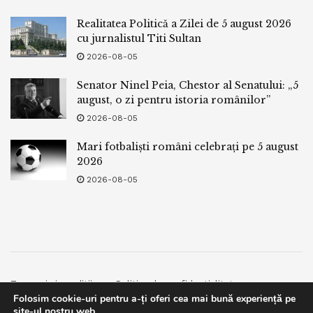
Realitatea Politică a Zilei de 5 august 2026
cu jurnalistul Titi Sultan
2026-08-05
Senator Ninel Peia, Chestor al Senatului: „5
august, o zi pentru istoria românilor”
2026-08-05
Mari fotbaliști români celebrați pe 5 august
2026
2026-08-05
Termeni si conditii
Politica de confidentialitate
Folosim cookie-uri pentru a-ți oferi cea mai bună experiență pe
Facebook
Contact
site-ul nostru web.