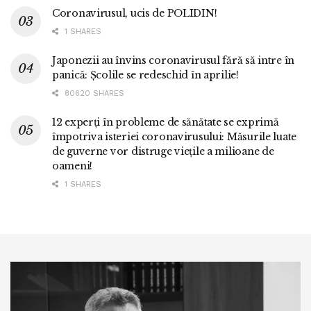
Coronavirusul, ucis de POLIDIN!
1 SHARES
Japonezii au învins coronavirusul fără să intre în
panică: Școlile se redeschid în aprilie!
80620 SHARES
12 experți în probleme de sănătate se exprimă
împotriva isteriei coronavirusului: Măsurile luate
de guverne vor distruge viețile a milioane de
oameni!
1 SHARES