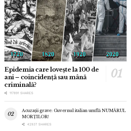
Epidemia care lovește la 100 de
ani – coincidență sau mână
criminală?
117891 SHARES
Acuzații grave: Guvernul italian umflă NUMĂRUL
MORȚILOR!
42937 SHARES