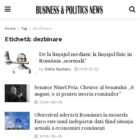
Home
Tag
dezbinare
Etichetă:
dezbinare
De la linșajul mediatic la linșajul fizic în
România „normală”
by
Stela Spataru
2019-12-22
Senator Ninel Peia, Chestor al Senatului: „6
august, o zi pentru istoria românilor”
2026-08-06
Obiectivul aderării României la moneda
Euro este unul îndepărtat dată fiind situația
actuală a economiei românești
2026-08-05