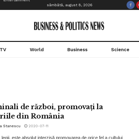
Entertainment
sâmbătă, august 8, 2026
 TV
World
Business
Science
inali de război, promovați la
ăriile din România
la Stanescu
2020-07-11
legii, este absolut interzisă promovarea de orice fel a cultului