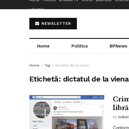
Home
Politics
BPNews TV
World
Business
Science
Lifestyle
NEWSLETTER
Home
Politics
BPNews
Home
Tag
dictatul de la viena
Etichetă:
dictatul de la viena
Crim
libr
by
Izabe
Conform 