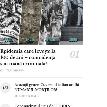
Epidemia care lovește la
100 de ani – coincidență
sau mână criminală?
117891 SHARES
Acuzații grave: Guvernul italian umflă
NUMĂRUL MORȚILOR!
42937 SHARES
Coronavirusul, ucis de POLIDIN!