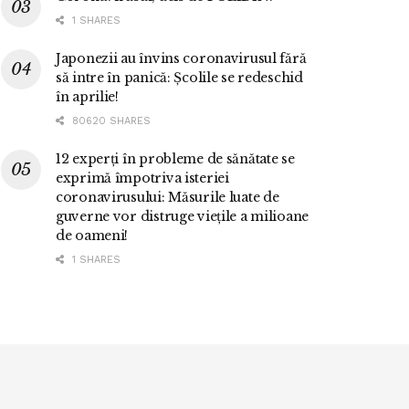
1 SHARES
Japonezii au învins coronavirusul fără
să intre în panică: Școlile se redeschid
în aprilie!
80620 SHARES
12 experți în probleme de sănătate se
exprimă împotriva isteriei
coronavirusului: Măsurile luate de
guverne vor distruge viețile a milioane
de oameni!
1 SHARES