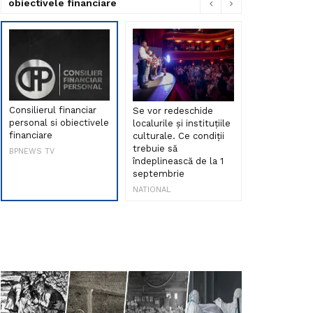
obiectivele financiare
Consilierul financiar
Se vor redeschide
Debut de sen
personal si obiectivele
localurile și instituțiile
muzica româ
financiare
culturale. Ce condiții
Maria Peia r
trebuie să
Internetul la
BPNEWS TV
îndeplinească de la 1
ani!
septembrie
NATIONAL
NATIONAL