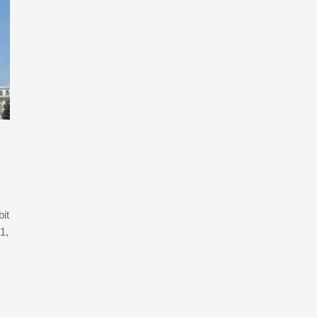
it
1,