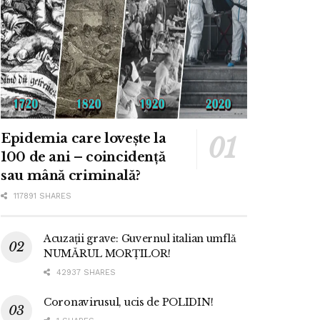
Epidemia care lovește la
100 de ani – coincidență
sau mână criminală?
117891 SHARES
Acuzații grave: Guvernul italian umflă
NUMĂRUL MORȚILOR!
42937 SHARES
Coronavirusul, ucis de POLIDIN!