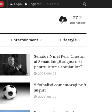
Login
Register
27
°C
Bucharest
Entertainment
Lifestyle
Senator Ninel Peia, Chestor
al Senatului: „9 august o zi
pentru istoria românilor”
2026-08-09
2 fotbaliști comemorați pe 9
august
2026-08-09