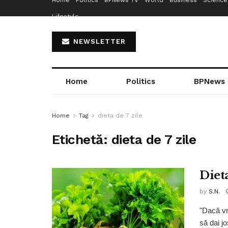
Home
Politics
BPNews TV
World
Business
Science
Lifestyle
NEWSLETTER
Home
Politics
BPNews
Home
Tag
dieta de 7 zile
Etichetă:
dieta de 7 zile
Diet
by
S.N.
"Dacă vr
să dai jo