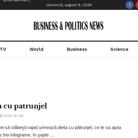
Entertainment
duminică, august 9, 2026
 TV
World
Business
Science
a cu patrunjel
2019-12-09
ei să slăbeşti rapid urmează dieta cu pătrunjel, ce te va ajuta
s trei kilograme, în şapte ...