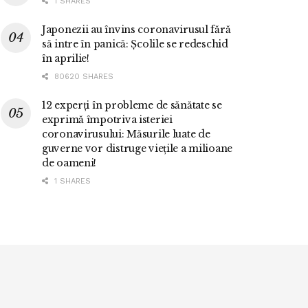
1 SHARES
Japonezii au învins coronavirusul fără
să intre în panică: Școlile se redeschid
în aprilie!
80620 SHARES
12 experți în probleme de sănătate se
exprimă împotriva isteriei
coronavirusului: Măsurile luate de
guverne vor distruge viețile a milioane
de oameni!
1 SHARES