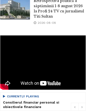
Retrospectiva politică a
săptămânii 1-8 august 2026
la Profi 24 TV cu jurnalistul
Titi Sultan
2026-08-08
CURRENTLY PLAYING
Consilierul financiar personal si
obiectivele financiare