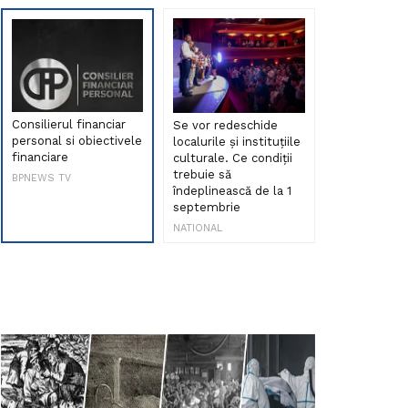
Consilierul financiar
Se vor redeschide
Debut de sen
personal si obiectivele
localurile și instituțiile
muzica româ
financiare
culturale. Ce condiții
Maria Peia r
trebuie să
Internetul la
BPNEWS TV
îndeplinească de la 1
ani!
septembrie
NATIONAL
NATIONAL