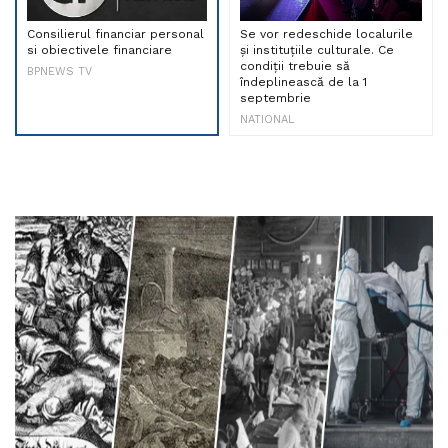
Consilierul financiar personal
Se vor redeschide localurile
si obiectivele financiare
și instituțiile culturale. Ce
condiții trebuie să
BPNEWS TV
îndeplinească de la 1
septembrie
NATIONAL