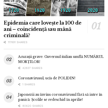
Epidemia care lovește la 100 de
ani – coincidență sau mână
criminală?
117891 SHARES
Acuzații grave: Guvernul italian umflă NUMĂRUL
MORȚILOR!
42937 SHARES
Coronavirusul, ucis de POLIDIN!
1 SHARES
Japonezii au învins coronavirusul fără să intre în
panică: Școlile se redeschid în aprilie!
80620 SHARES