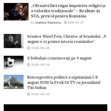
„Ofensivă fără răgaz împotriva religiei și
a valorilor tradiționale” – Realitate în
SUA, pericol pentru România
by
Izabela Stanescu
2019-10-27
Senator Ninel Peia, Chestor al Senatului: „9
august o zi pentru istoria românilor”
2026-08-09
2 fotbaliști comemorați pe 9 august
2026-08-09
Retrospectiva politică a săptămânii 1-8
august 2026 la Profi 24 TV cu jurnalistul
Titi Sultan
2026-08-08