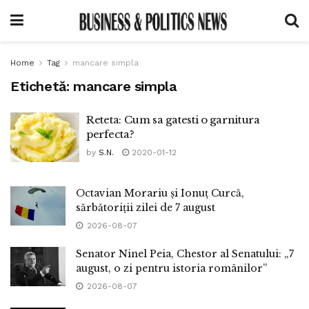
Home
Tag
mancare simpla
Etichetă:
mancare simpla
Reteta: Cum sa gatesti o garnitura
perfecta?
by
S.N.
2020-01-12
Octavian Morariu și Ionuț Curcă,
sărbătoriții zilei de 7 august
2026-08-07
Senator Ninel Peia, Chestor al Senatului: „7
august, o zi pentru istoria românilor”
2026-08-07