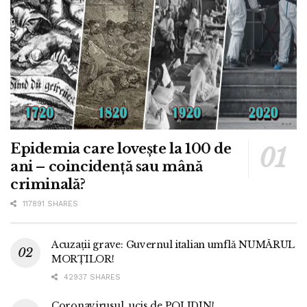
Epidemia care lovește la 100 de
ani – coincidență sau mână
criminală?
117891 SHARES
Acuzații grave: Guvernul italian umflă NUMĂRUL
MORȚILOR!
42937 SHARES
Coronavirusul, ucis de POLIDIN!