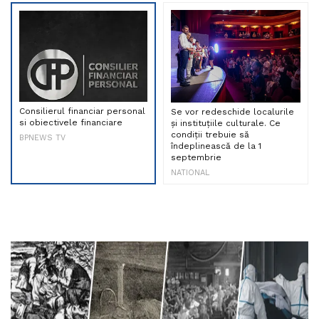
Consilierul financiar personal
Se vor redeschide localurile
si obiectivele financiare
și instituțiile culturale. Ce
condiții trebuie să
BPNEWS TV
îndeplinească de la 1
septembrie
NATIONAL