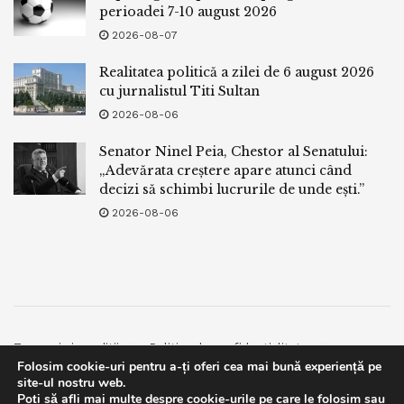
perioadei 7-10 august 2026
2026-08-07
Realitatea politică a zilei de 6 august 2026
cu jurnalistul Titi Sultan
2026-08-06
Senator Ninel Peia, Chestor al Senatului:
„Adevărata creștere apare atunci când
decizi să schimbi lucrurile de unde ești.”
2026-08-06
Termeni si conditii
Politica de confidentialitate
Folosim cookie-uri pentru a-ți oferi cea mai bună experiență pe
Facebook
Contact
site-ul nostru web.
Poți să afli mai multe despre cookie-urile pe care le folosim sau
© 2019
bpnews
- Business & Politics News
bpnews
.