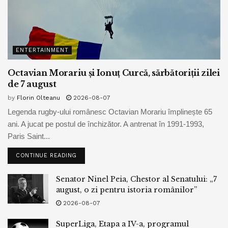
ENTERTAINMENT
Octavian Morariu și Ionuț Curcă, sărbătoriții zilei
de 7 august
by
Florin Olteanu
2026-08-07
Legenda rugby-ului românesc Octavian Morariu împlinește 65
ani. A jucat pe postul de închizător. A antrenat în 1991-1993,
Paris Saint...
CONTINUE READING
Senator Ninel Peia, Chestor al Senatului: „7
august, o zi pentru istoria românilor”
2026-08-07
SuperLiga, Etapa a IV-a, programul