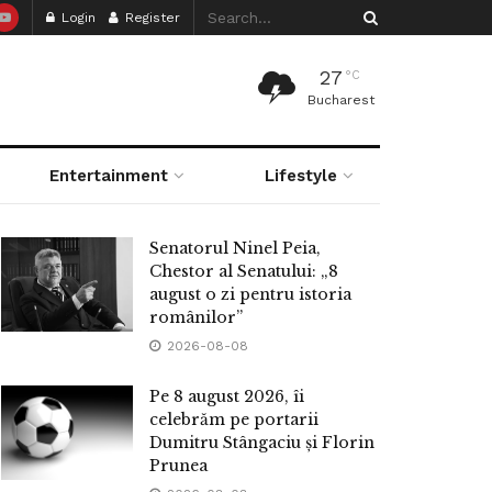
Login
Register
27
°C
Bucharest
Entertainment
Lifestyle
Senatorul Ninel Peia,
Chestor al Senatului: „8
august o zi pentru istoria
românilor”
2026-08-08
Pe 8 august 2026, îi
celebrăm pe portarii
Dumitru Stângaciu și Florin
Prunea