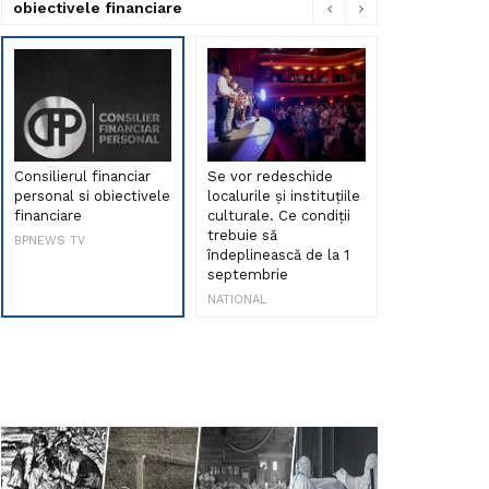
obiectivele financiare
Consilierul financiar
Se vor redeschide
Debut de sen
personal si obiectivele
localurile și instituțiile
muzica româ
financiare
culturale. Ce condiții
Maria Peia r
trebuie să
Internetul la
BPNEWS TV
îndeplinească de la 1
ani!
septembrie
NATIONAL
NATIONAL