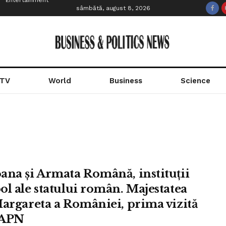
Entertainment
sâmbătă, august 8, 2026
 TV
World
Business
Science
ana și Armata Română, instituții
ol ale statului român. Majestatea
Margareta a României, prima vizită
MAPN