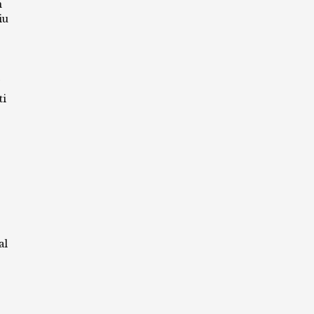
m
iu
ti
al