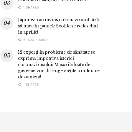
1 SHARES
Japonezii au învins coronavirusul fără
să intre în panică: Școlile se redeschid
în aprilie!
80620 SHARES
12 experți în probleme de sănătate se
exprimă împotriva isteriei
coronavirusului: Măsurile luate de
guverne vor distruge viețile a milioane
de oameni!
1 SHARES