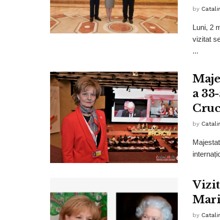
by
Catali
Luni, 2 
vizitat s
...
Maje
a 33
Cruc
by
Catali
Majestate
internați
Vizit
Mari
by
Catali