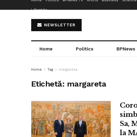
Home
Politics
BPNews TV
World
Business
Science
Lifestyle
NEWSLETTER
Home
Politics
BPNews
Home
Tag
margareta
Etichetă:
margareta
Coro
simb
Sa, 
la 