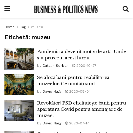
Home
Tag
muzeu
Etichetă:
muzeu
Pandemia a devenit motiv de artă. Unde
s-a petrecut acest lucru
by
Catalin Serban
2020-10-27
Se alocă bani pentru reabilitarea
muzeelor. Ce noutăți sunt
by
David Nagy
2020-08-04
Revoltător! PSD cheltuiește banii pentru
aparatura Covid pentru amenajare de
muzee.
by
David Nagy
2020-07-17