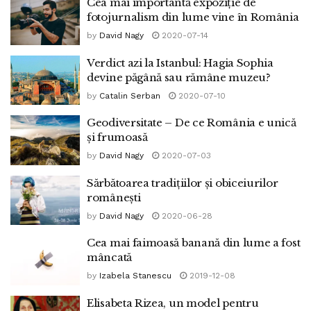
Cea mai importantă expoziție de
fotojurnalism din lume vine în România
by
David Nagy
2020-07-14
Verdict azi la Istanbul: Hagia Sophia
devine păgână sau rămâne muzeu?
by
Catalin Serban
2020-07-10
Geodiversitate – De ce România e unică
și frumoasă
by
David Nagy
2020-07-03
Sărbătoarea tradițiilor și obiceiurilor
românești
by
David Nagy
2020-06-28
Cea mai faimoasă banană din lume a fost
mâncată
by
Izabela Stanescu
2019-12-08
Elisabeta Rizea, un model pentru