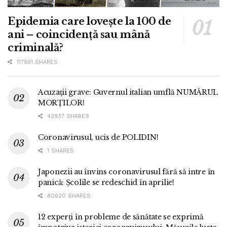
Epidemia care lovește la 100 de
ani – coincidență sau mână
criminală?
117891 SHARES
Acuzații grave: Guvernul italian umflă NUMĂRUL
MORȚILOR!
42937 SHARES
Coronavirusul, ucis de POLIDIN!
1 SHARES
Japonezii au învins coronavirusul fără să intre în
panică: Școlile se redeschid în aprilie!
80620 SHARES
12 experți în probleme de sănătate se exprimă