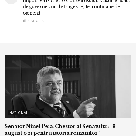
împotriva isteriei coronavirusului: Măsurile luate
de guverne vor distruge viețile a milioane de
oameni!
1 SHARES
NATIONAL
Senator Ninel Peia, Chestor al Senatului: „9
august o zi pentru istoria românilor”