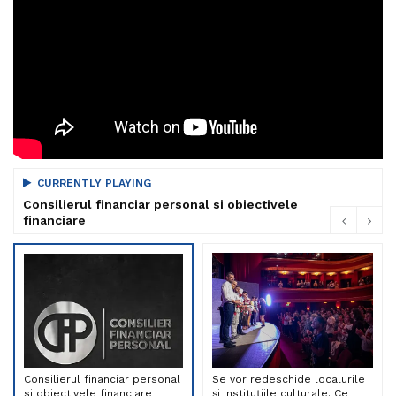
CURRENTLY PLAYING
Consilierul financiar personal si obiectivele
financiare
Consilierul financiar personal
Se vor redeschide localurile
si obiectivele financiare
și instituțiile culturale. Ce