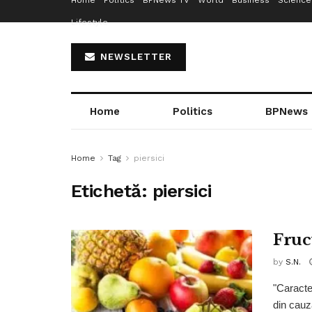
Home
Politics
BPNews TV
World
Business
Science
Lifestyle
NEWSLETTER
Home
Politics
BPNews
Home
Tag
piersici
Etichetă:
piersici
Fruc
by
S.N.
"Caracte
din cauza