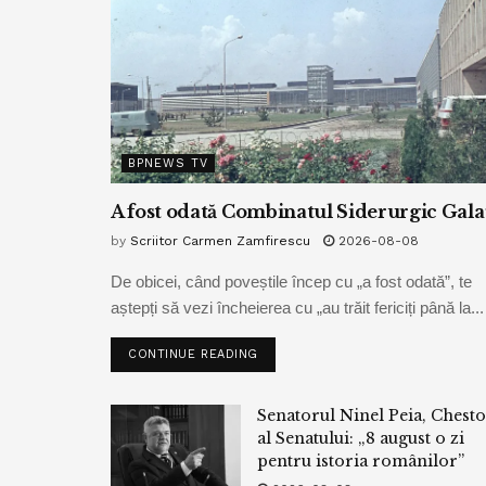
BPNEWS TV
A fost odată Combinatul Siderurgic Gala
by
Scriitor Carmen Zamfirescu
2026-08-08
De obicei, când poveștile încep cu „a fost odată”, te
aștepți să vezi încheierea cu „au trăit fericiți până la...
CONTINUE READING
Senatorul Ninel Peia, Chest
al Senatului: „8 august o zi
pentru istoria românilor”