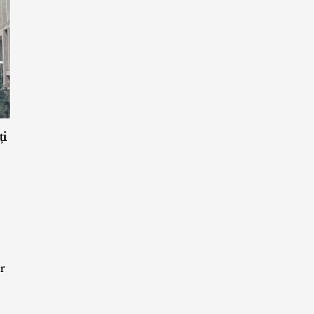
ți
or