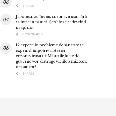
1 SHARES
Japonezii au învins coronavirusul fără
să intre în panică: Școlile se redeschid
în aprilie!
80620 SHARES
12 experți în probleme de sănătate se
exprimă împotriva isteriei
coronavirusului: Măsurile luate de
guverne vor distruge viețile a milioane
de oameni!
1 SHARES