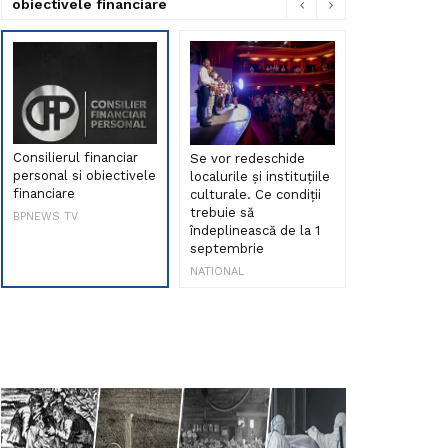
obiectivele financiare
Consilierul financiar
Se vor redeschide
Debut de sen
personal si obiectivele
localurile și instituțiile
muzica româ
financiare
culturale. Ce condiții
Maria Peia r
trebuie să
Internetul la
BPNEWS TV
îndeplinească de la 1
ani!
septembrie
NATIONAL
NATIONAL