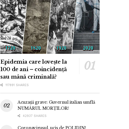
Epidemia care lovește la
100 de ani – coincidență
sau mână criminală?
117891 SHARES
Acuzații grave: Guvernul italian umflă
NUMĂRUL MORȚILOR!
42937 SHARES
Coronavirusul, ucis de POLIDIN!