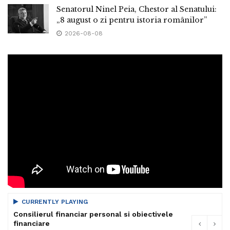
Senatorul Ninel Peia, Chestor al Senatului:
„8 august o zi pentru istoria românilor”
2026-08-08
CURRENTLY PLAYING
Consilierul financiar personal si obiectivele
financiare