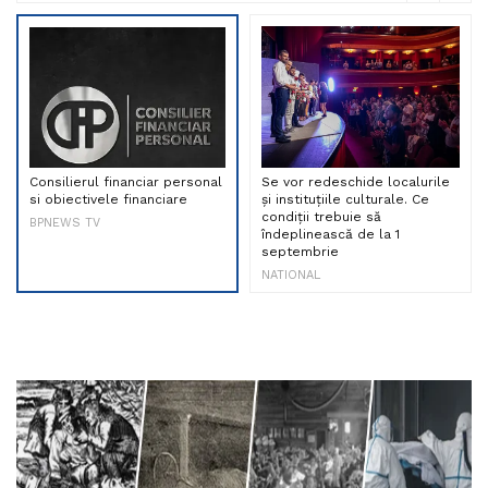
Consilierul financiar personal
Se vor redeschide localurile
si obiectivele financiare
și instituțiile culturale. Ce
condiții trebuie să
BPNEWS TV
îndeplinească de la 1
septembrie
NATIONAL