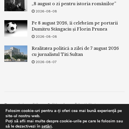
„8 august o zi pentru istoria românilor”
2026-08-08
Pe 8 august 2026, îi celebrăm pe portarii
Dumitru Stângaciu și Florin Prunea
2026-08-08
Realitatea politică a zilei de 7 august 2026
cu jurnalistul Titi Sultan
2026-08-07
Termeni si conditii
Politica de confidentialitate
Folosim cookie-uri pentru a-ți oferi cea mai bună experiență pe
Facebook
Contact
site-ul nostru web.
Poți să afli mai multe despre cookie-urile pe care le folosim sau
© 2019
bpnews
- Business & Politics News
bpnews
.
This website uses GDPR cookies. By continuing to use this
să le dezactivezi în
setări
.