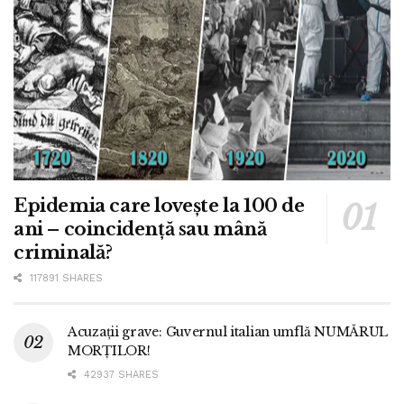
Epidemia care lovește la 100 de
ani – coincidență sau mână
criminală?
117891 SHARES
Acuzații grave: Guvernul italian umflă NUMĂRUL
MORȚILOR!
42937 SHARES