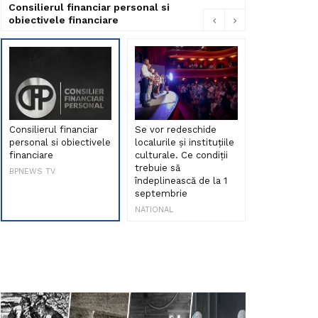
Consilierul financiar personal si
obiectivele financiare
Consilierul financiar
Se vor redeschide
Debut de sen
personal si obiectivele
localurile și instituțiile
muzica româ
financiare
culturale. Ce condiții
Maria Peia r
trebuie să
Internetul la
BPNEWS TV
îndeplinească de la 1
ani!
septembrie
NATIONAL
NATIONAL