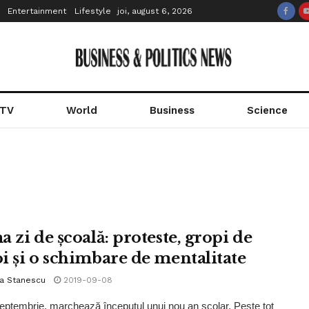
Entertainment
Lifestyle
joi, august 6, 2026
 TV
World
Business
Science
 zi de școală: proteste, gropi de
i și o schimbare de mentalitate
la Stanescu
2019-09-08
septembrie, marchează începutul unui nou an școlar. Peste tot