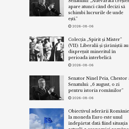
Senatului: „Adevărata crește
apare atunci când decizi să
schimbi lucrurile de unde
ești.”
2026-08-06
Colecția „Spirit și Mister”
(VII): Liberalii și țărăniștii au
disprețuit mineritul în
perioada interbelică
2026-08-06
Senator Ninel Peia, Chestor 
Senatului: „6 august, o zi
pentru istoria românilor”
2026-08-06
Obiectivul aderării Românie
la moneda Euro este unul
îndepărtat dată fiind situația