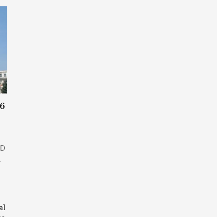
26
SD
.
al