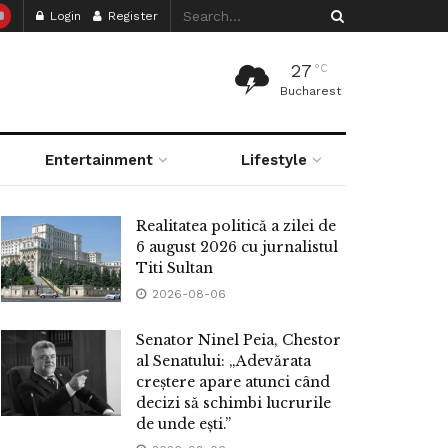
Login
Register
27
°C
Bucharest
Entertainment
Lifestyle
Realitatea politică a zilei de
6 august 2026 cu jurnalistul
Titi Sultan
2026-08-06
Senator Ninel Peia, Chestor
al Senatului: „Adevărata
creștere apare atunci când
decizi să schimbi lucrurile
de unde ești.”