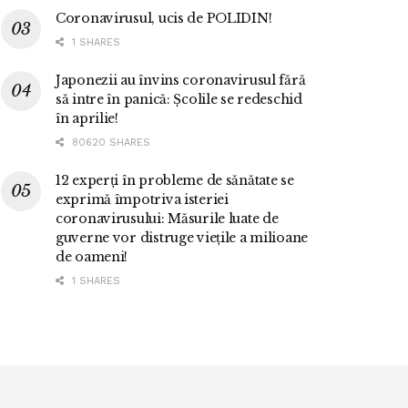
Coronavirusul, ucis de POLIDIN!
1 SHARES
Japonezii au învins coronavirusul fără
să intre în panică: Școlile se redeschid
în aprilie!
80620 SHARES
12 experți în probleme de sănătate se
exprimă împotriva isteriei
coronavirusului: Măsurile luate de
guverne vor distruge viețile a milioane
de oameni!
1 SHARES