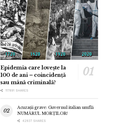
Epidemia care lovește la
100 de ani – coincidență
sau mână criminală?
117891 SHARES
Acuzații grave: Guvernul italian umflă
NUMĂRUL MORȚILOR!
42937 SHARES