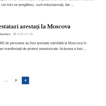
, cei mici se pregătesc, sunt entuziasmați, dar ...
statari arestați la Moscova
 Spataru
2019-07-28
00 de persoane au fost arestate sâmbătă la Moscova în
ei manifestații de protest neautorizate. Acțiunea a fost ...
…
3
4