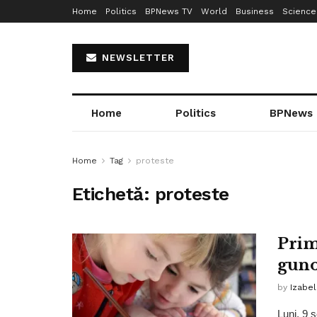
Home
Politics
BPNews TV
World
Business
Science
NEWSLETTER
Home
Politics
BPNews
Home
Tag
proteste
Etichetă:
proteste
Prima
guno
by
Izabe
Luni, 9 