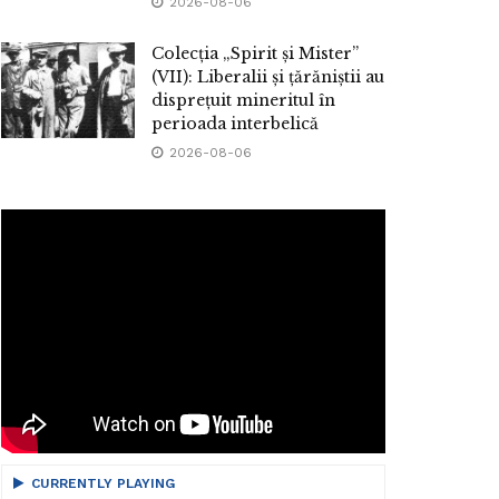
2026-08-06
Colecția „Spirit și Mister”
(VII): Liberalii și țărăniștii au
disprețuit mineritul în
perioada interbelică
2026-08-06
CURRENTLY PLAYING