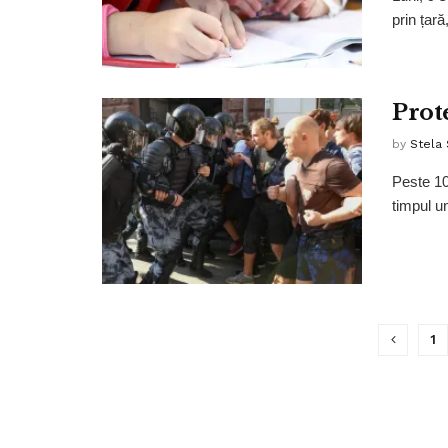
prin țară
Prote
by
Stela
Peste 10
timpul un
1