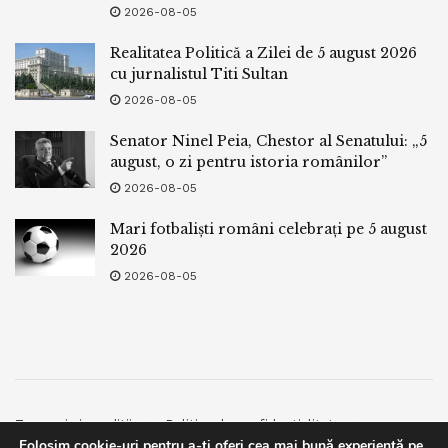
2026-08-05
Realitatea Politică a Zilei de 5 august 2026
cu jurnalistul Titi Sultan
2026-08-05
Senator Ninel Peia, Chestor al Senatului: „5
august, o zi pentru istoria românilor”
2026-08-05
Mari fotbaliști români celebrați pe 5 august
2026
2026-08-05
Termeni si conditii
Politica de confidentialitate
Folosim cookie-uri pentru a-ți oferi cea mai bună experiență pe
Facebook
Contact