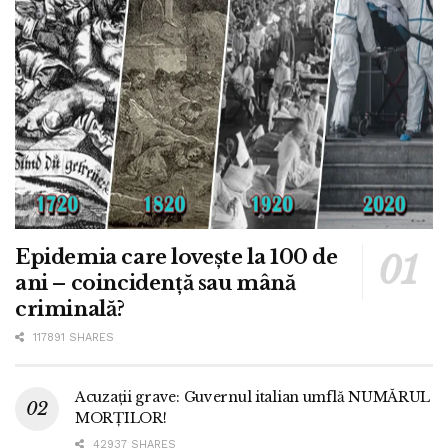
Epidemia care lovește la 100 de
ani – coincidență sau mână
criminală?
117891 SHARES
Acuzații grave: Guvernul italian umflă NUMĂRUL
MORȚILOR!
42937 SHARES