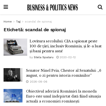
Home
Tag
scandal de spionaj
Etichetă:
scandal de spionaj
Lovitura secolului: CIA a spionat peste
100 de țări, inclusiv România, și le-a luat
și bani pentru asta!
by
Stela Spataru
2020-02-12
Senator Ninel Peia, Chestor al Senatului: „6
august, o zi pentru istoria românilor”
2026-08-06
Obiectivul aderării României la moneda
Euro este unul îndepărtat dată fiind situația
actuală a economiei românești