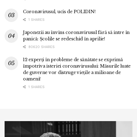
Coronavirusul, ucis de POLIDIN!
1 SHARES
Japonezii au învins coronavirusul fără să intre în
panică: Școlile se redeschid în aprilie!
80620 SHARES
12 experți în probleme de sănătate se exprimă
împotriva isteriei coronavirusului: Măsurile luate
de guverne vor distruge viețile a milioane de
oameni!
1 SHARES