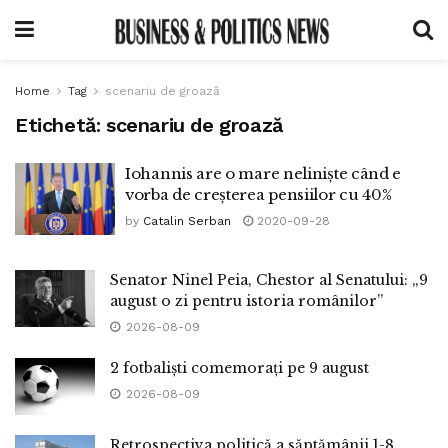
Home
Tag
scenariu de groază
Etichetă:
scenariu de groază
Iohannis are o mare neliniște când e
vorba de creșterea pensiilor cu 40%
by
Catalin Serban
2020-09-28
Senator Ninel Peia, Chestor al Senatului: „9
august o zi pentru istoria românilor”
2026-08-09
2 fotbaliști comemorați pe 9 august
2026-08-09
Retrospectiva politică a săptămânii 1-8