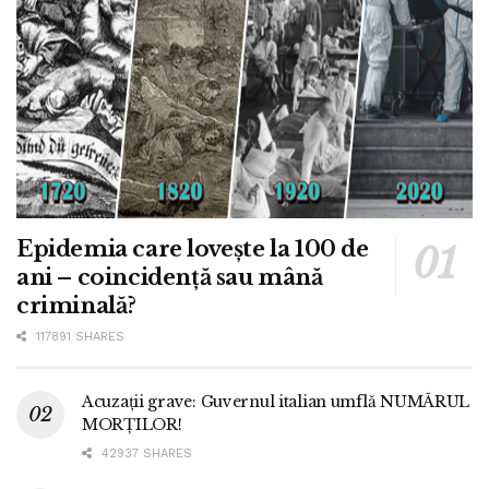
Epidemia care lovește la 100 de
ani – coincidență sau mână
criminală?
117891 SHARES
Acuzații grave: Guvernul italian umflă NUMĂRUL
MORȚILOR!
42937 SHARES