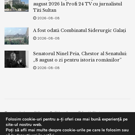
august 2026 la Profi 24 TV cu jurnalistul
Titi Sultan
2026-08-08
A fost odată Combinatul Siderurgic Galați
2026-08-08
Senatorul Ninel Peia, Chestor al Senatului:
„8 august o zi pentru istoria românilor”
2026-08-08
Termeni si conditii
Politica de confidentialitate
Folosim cookie-uri pentru a-ți oferi cea mai bună experiență pe
Facebook
Contact
site-ul nostru web.
Poți să afli mai multe despre cookie-urile pe care le folosim sau
© 2019
bpnews
- Business & Politics News
bpnews
.
This website uses GDPR cookies. By continuing to use this