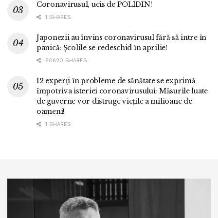
Coronavirusul, ucis de POLIDIN!
1 SHARES
Japonezii au învins coronavirusul fără să intre în
panică: Școlile se redeschid în aprilie!
80620 SHARES
12 experți în probleme de sănătate se exprimă
împotriva isteriei coronavirusului: Măsurile luate
de guverne vor distruge viețile a milioane de
oameni!
1 SHARES