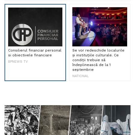
Consilierul financiar personal
Se vor redeschide localurile
si obiectivele financiare
și instituțiile culturale. Ce
condiții trebuie să
BPNEWS TV
îndeplinească de la 1
septembrie
NATIONAL