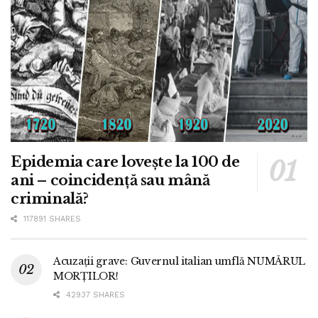
Epidemia care lovește la 100 de
ani – coincidență sau mână
criminală?
117891 SHARES
Acuzații grave: Guvernul italian umflă NUMĂRUL
MORȚILOR!
42937 SHARES