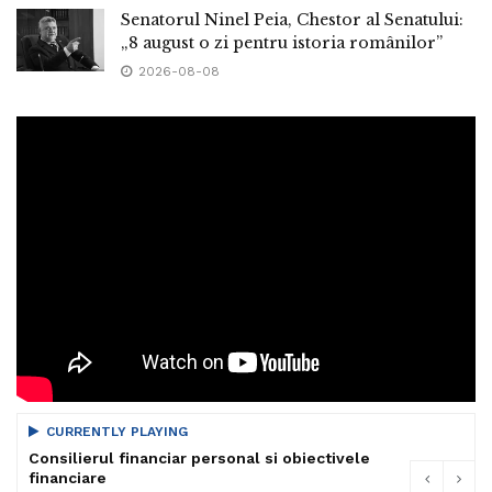
Senatorul Ninel Peia, Chestor al Senatului:
„8 august o zi pentru istoria românilor”
2026-08-08
CURRENTLY PLAYING
Consilierul financiar personal si obiectivele
financiare