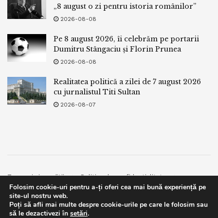
„8 august o zi pentru istoria românilor”
2026-08-08
Pe 8 august 2026, îi celebrăm pe portarii
Dumitru Stângaciu și Florin Prunea
2026-08-08
Realitatea politică a zilei de 7 august 2026
cu jurnalistul Titi Sultan
2026-08-07
Termeni si conditii
Politica de confidentialitate
Folosim cookie-uri pentru a-ți oferi cea mai bună experiență pe
Facebook
Contact
site-ul nostru web.
Poți să afli mai multe despre cookie-urile pe care le folosim sau
© 2019
bpnews
- Business & Politics News
bpnews
.
This website uses GDPR cookies. By continuing to use this
să le dezactivezi în
setări
.