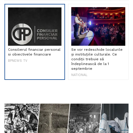
Consilierul financiar personal
Se vor redeschide localurile
si obiectivele financiare
și instituțiile culturale. Ce
condiții trebuie să
BPNEWS TV
îndeplinească de la 1
septembrie
NATIONAL