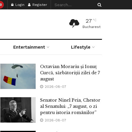
Login
Register
27
°C
Bucharest
Entertainment
Lifestyle
Octavian Morariu și Ionuț
Curcă, sărbătoriții zilei de 7
august
2026-08-07
Senator Ninel Peia, Chestor
al Senatului: „7 august, o zi
pentru istoria românilor”
2026-08-07