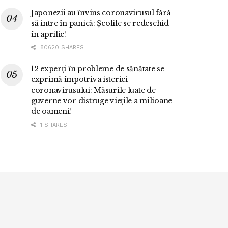
Japonezii au învins coronavirusul fără
să intre în panică: Școlile se redeschid
în aprilie!
80620 SHARES
12 experți în probleme de sănătate se
exprimă împotriva isteriei
coronavirusului: Măsurile luate de
guverne vor distruge viețile a milioane
de oameni!
1 SHARES