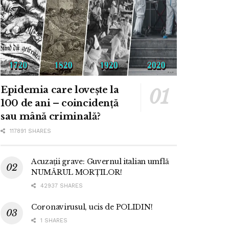
Epidemia care lovește la
100 de ani – coincidență
sau mână criminală?
117891 SHARES
Acuzații grave: Guvernul italian umflă
NUMĂRUL MORȚILOR!
42937 SHARES
Coronavirusul, ucis de POLIDIN!
1 SHARES