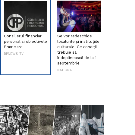
Consilierul financiar
Se vor redeschide
Debut de sen
personal si obiectivele
localurile și instituțiile
muzica româ
financiare
culturale. Ce condiții
Maria Peia r
trebuie să
Internetul la
BPNEWS TV
îndeplinească de la 1
ani!
septembrie
NATIONAL
NATIONAL