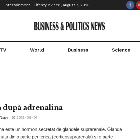
Entertainment
Lifestyle
vineri, august 7, 2026
 TV
World
Business
Science
a după adrenalina
 Nagy
2019-08-01
na este un hormon secretat de glandele suprarenale. Glanda
mata din o parte periferica (corticosuprarenala) și o parte