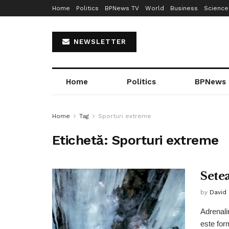
Home
Politics
BPNews TV
World
Business
Science
NEWSLETTER
Home
Politics
BPNews
Home
Tag
Sporturi extreme
Etichetă:
Sporturi extreme
Sete
by
David
Adrenali
este for