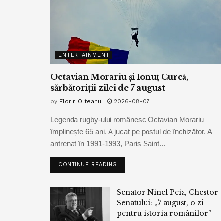
ENTERTAINMENT
Octavian Morariu și Ionuț Curcă,
sărbătoriții zilei de 7 august
by
Florin Olteanu
2026-08-07
Legenda rugby-ului românesc Octavian Morariu
împlinește 65 ani. A jucat pe postul de închizător. A
antrenat în 1991-1993, Paris Saint...
CONTINUE READING
Senator Ninel Peia, Chestor 
Senatului: „7 august, o zi
pentru istoria românilor”