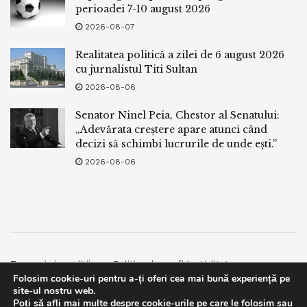
perioadei 7-10 august 2026
2026-08-07
Realitatea politică a zilei de 6 august 2026
cu jurnalistul Titi Sultan
2026-08-06
Senator Ninel Peia, Chestor al Senatului:
„Adevărata creștere apare atunci când
decizi să schimbi lucrurile de unde ești.”
2026-08-06
Termeni si conditii
Politica de confidentialitate
Folosim cookie-uri pentru a-ți oferi cea mai bună experiență pe
Facebook
Contact
site-ul nostru web.
Poți să afli mai multe despre cookie-urile pe care le folosim sau
© 2019
bpnews
- Business & Politics News
bpnews
.