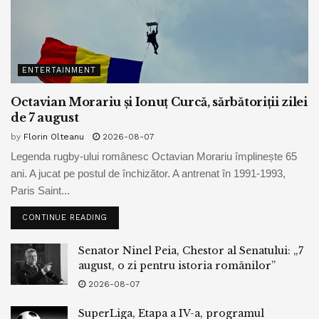
ENTERTAINMENT
Octavian Morariu și Ionuț Curcă, sărbătoriții zilei
de 7 august
by
Florin Olteanu
2026-08-07
Legenda rugby-ului românesc Octavian Morariu împlinește 65
ani. A jucat pe postul de închizător. A antrenat în 1991-1993,
Paris Saint...
CONTINUE READING
Senator Ninel Peia, Chestor al Senatului: „7
august, o zi pentru istoria românilor”
2026-08-07
SuperLiga, Etapa a IV-a, programul