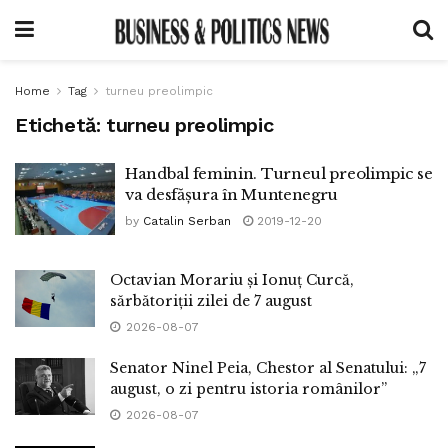
Home
Tag
turneu preolimpic
Etichetă:
turneu preolimpic
Handbal feminin. Turneul preolimpic se
va desfășura în Muntenegru
by
Catalin Serban
2019-12-20
Octavian Morariu și Ionuț Curcă,
sărbătoriții zilei de 7 august
2026-08-07
Senator Ninel Peia, Chestor al Senatului: „7
august, o zi pentru istoria românilor”
2026-08-07