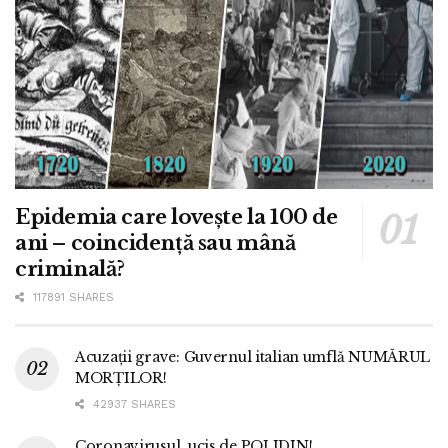
Epidemia care lovește la 100 de
ani – coincidență sau mână
criminală?
117891 SHARES
Acuzații grave: Guvernul italian umflă NUMĂRUL
MORȚILOR!
42937 SHARES
Coronavirusul, ucis de POLIDIN!