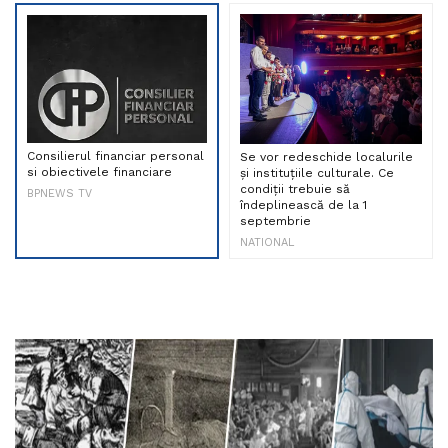
Consilierul financiar personal
Se vor redeschide localurile
si obiectivele financiare
și instituțiile culturale. Ce
condiții trebuie să
BPNEWS TV
îndeplinească de la 1
septembrie
NATIONAL