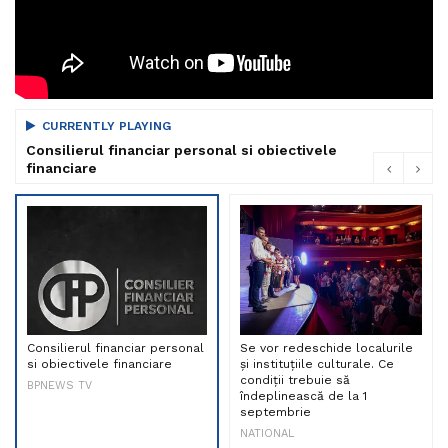
CURRENTLY PLAYING
Consilierul financiar personal si obiectivele
financiare
Consilierul financiar personal
Se vor redeschide localurile
si obiectivele financiare
și instituțiile culturale. Ce
condiții trebuie să
BPNEWS TV
îndeplinească de la 1
septembrie
NATIONAL