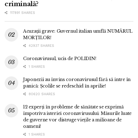
criminală?
117891 SHARES
Acuzații grave: Guvernul italian umflă NUMĂRUL
MORȚILOR!
42937 SHARES
Coronavirusul, ucis de POLIDIN!
1 SHARES
Japonezii au învins coronavirusul fără să intre în
panică: Școlile se redeschid în aprilie!
80620 SHARES
12 experți în probleme de sănătate se exprimă
împotriva isteriei coronavirusului: Măsurile luate
de guverne vor distruge viețile a milioane de
oameni!
1 SHARES