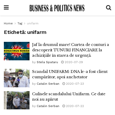
Home
Tag
unifarm
Etichetă:
unifarm
Jaf la drumul mare! Curtea de conturi a
descoperit TUNURI FINANCIARE la
achizițiile în starea de urgență.
by
Stela Spataru
2020-07-29
Scandal UNIFARM: DNA le-a fost client
cumpărător, apoi anchetator
by
Catalin Serban
2020-07-23
Culisele scandalului Unifarm. Ce date
noi au apărut
by
Catalin Serban
2020-07-22