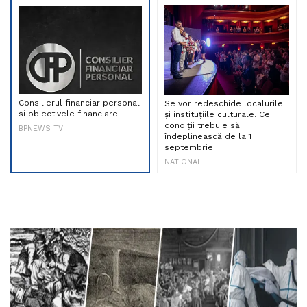
Consilierul financiar personal
Se vor redeschide localurile
si obiectivele financiare
și instituțiile culturale. Ce
condiții trebuie să
BPNEWS TV
îndeplinească de la 1
septembrie
NATIONAL