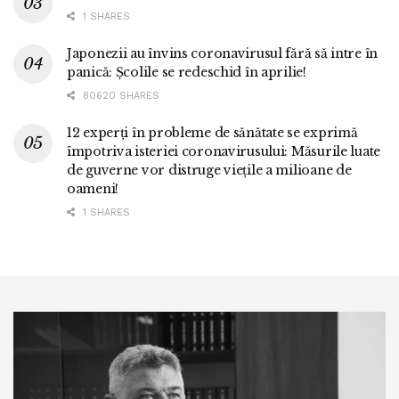
1 SHARES
Japonezii au învins coronavirusul fără să intre în
panică: Școlile se redeschid în aprilie!
80620 SHARES
12 experți în probleme de sănătate se exprimă
împotriva isteriei coronavirusului: Măsurile luate
de guverne vor distruge viețile a milioane de
oameni!
1 SHARES