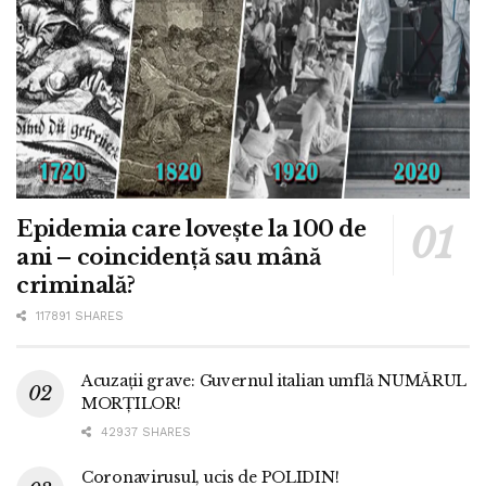
Epidemia care lovește la 100 de
ani – coincidență sau mână
criminală?
117891 SHARES
Acuzații grave: Guvernul italian umflă NUMĂRUL
MORȚILOR!
42937 SHARES
Coronavirusul, ucis de POLIDIN!