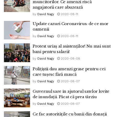
muncitorilor. Ce amenzi riscă
angajatorii care abuzează
by
David Nagy
2020-08-11
Update cazuri Coronavirus: de ce mor
oamenii
by
David Nagy
2020-08-11
Protest uriaș al asistenților! Nu mai sunt
bani pentru salarii!
by
David Nagy
2020-08-08
Polițiștii dau amenzi grase pentru cei
care tușesc fără mască
by
David Nagy
2020-08-07
Guvernul sare în ajutorul satelor lovite
de inundații. Păcat că prea târziu
by
David Nagy
2020-08-07
Ce fac autoritățile cu banii din donații