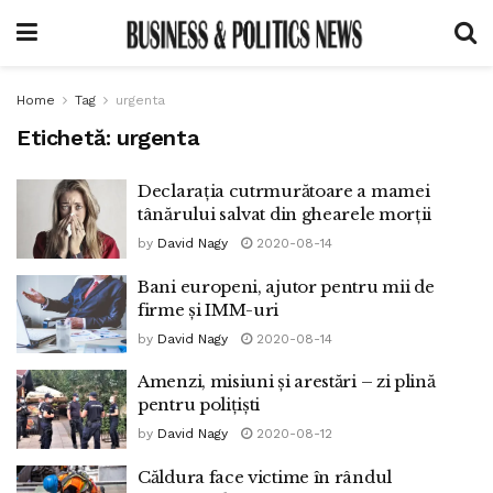
Home
Tag
urgenta
Etichetă:
urgenta
Declarația cutrmurătoare a mamei
tânărului salvat din ghearele morții
by
David Nagy
2020-08-14
Bani europeni, ajutor pentru mii de
firme și IMM-uri
by
David Nagy
2020-08-14
Amenzi, misiuni și arestări – zi plină
pentru polițiști
by
David Nagy
2020-08-12
Căldura face victime în rândul