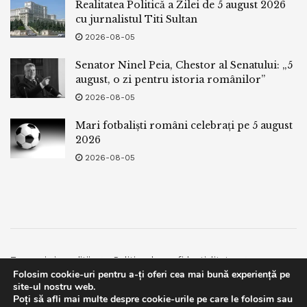
Realitatea Politică a Zilei de 5 august 2026
cu jurnalistul Titi Sultan
2026-08-05
Senator Ninel Peia, Chestor al Senatului: „5
august, o zi pentru istoria românilor”
2026-08-05
Mari fotbaliști români celebrați pe 5 august
2026
2026-08-05
Termeni si conditii
Politica de confidentialitate
Folosim cookie-uri pentru a-ți oferi cea mai bună experiență pe
Facebook
Contact
site-ul nostru web.
Poți să afli mai multe despre cookie-urile pe care le folosim sau
© 2019
bpnews
- Business & Politics News
bpnews
.