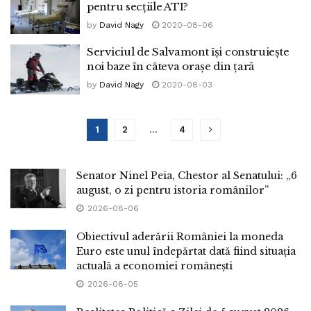
pentru secțiile ATI?
by
David Nagy
2020-08-06
Serviciul de Salvamont își construiește
noi baze în câteva orașe din țară
by
David Nagy
2020-08-03
1
2
…
4
Senator Ninel Peia, Chestor al Senatului: „6
august, o zi pentru istoria românilor”
2026-08-06
Obiectivul aderării României la moneda
Euro este unul îndepărtat dată fiind situația
actuală a economiei românești
2026-08-05