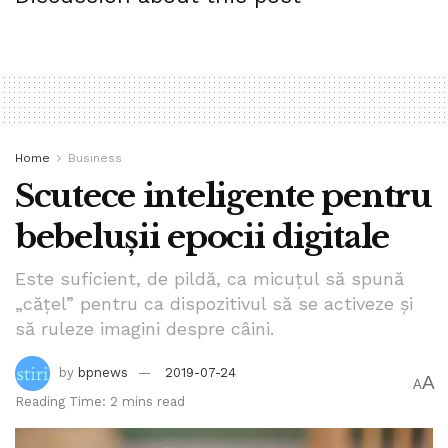
Home
Business
Scutece inteligente pentru
bebelușii epocii digitale
Este suficient, de pildă, ca micuțul să spună
„cățel” pentru ca dispozitivul să se activeze și
să ruleze imagini despre câini.
Trimite
by
bpnews
2019-07-24
A
A
Reading Time: 2 mins read
Tags:
bpnews
Madalina Horj
politica
stiri
stiri pe surse
stiri romania