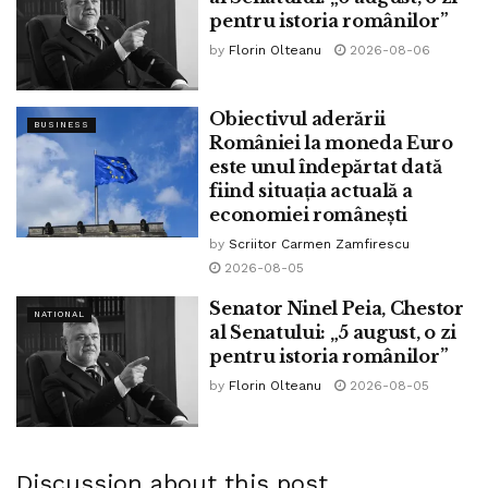
pentru istoria românilor”
Nume
(obligatoriu)
by
Florin Olteanu
2026-08-06
Email
(obligatoriu)
Obiectivul aderării
BUSINESS
României la moneda Euro
Sit web
este unul îndepărtat dată
fiind situația actuală a
economiei românești
Mesaj
by
Scriitor Carmen Zamfirescu
2026-08-05
Senator Ninel Peia, Chestor
NATIONAL
al Senatului: „5 august, o zi
pentru istoria românilor”
by
Florin Olteanu
2026-08-05
Discussion about this post