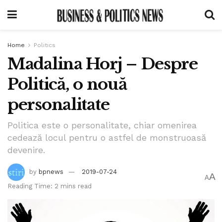
Home
Politics
Madalina Horj – Despre
Politică, o nouă
personalitate
Politica este o personalitate, chiar omenirea
cedează locul pentru o astfel de monstruoasă
devenire.
by
bpnews
2019-07-24
A
A
Reading Time: 2 mins read