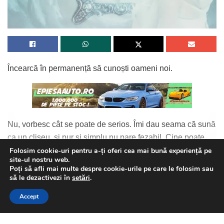
Încearcă în permanență să cunoști oameni noi.
Nu, vorbesc cât se poate de serios. Îmi dau seama că sună
ca un clișeu, și pur și simplu nu pare fezabil. Cine poate
Folosim cookie-uri pentru a-ți oferi cea mai bună experiență pe
cunoaște oameni noi tot timpul? De-obicei, ne izolăm. Ne
site-ul nostru web.
Continue Reading
stabilim un cerc restrâns de prieteni și cunoștințe și ne
Poți să afli mai multe despre cookie-urile pe care le folosim sau
petrecem zilele în aceeași conjunctură.
This website uses GDPR cookies. By continuing to use this
să le dezactivezi în
setări
.
website you are giving consent to cookies being used. Visit our
Accept
E mai lejer așa și nici nu ne pune în situația neplăcută de a
Privacy and Cookie Policy
.
I Agree
trebui să interacționăm cu oameni noi. Trăim într-o epocă
unde discuția cu un străin nu e deloc încurajată, chiar dacă