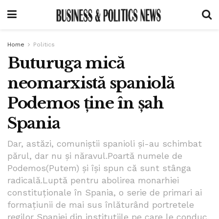
Home
Politics
Buturuga mică
neomarxistă spaniolă
Podemos ține în șah
Spania
Dar, astăzi, comuniștii spanioli și-au schimbat
părul, dar nu și năravul.Poartă numele de
Podemos(Putem) și își spun că sunt stânga
radicală.Luptă pentru abolirea monarhiei
constituționale în Spania, o serie de primari ai
formațiunii de mai sus înlăturând portretele
regilor Spaniei din instituțiile pe care le conduc.