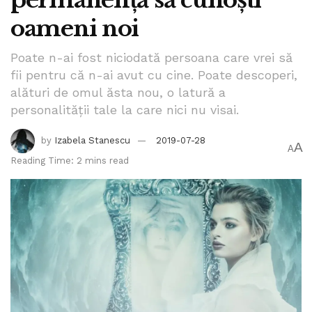
permanență să cunoști
Vestea bună în prezent este că actualul regim monarhic
parlamentar spaniol împiedică orice derapaj politic care ar
oameni noi
afecta ordinea constituțională.
Poate n-ai fost niciodată persoana care vrei să
Tags:
catalin serban
spania tensiuni politiice
fii pentru că n-ai avut cu cine. Poate descoperi,
www.bpnews.ro
alături de omul ăsta nou, o latură a
personalității tale la care nici nu visai.
by
Izabela Stanescu
2019-07-28
A
A
Reading Time: 2 mins read