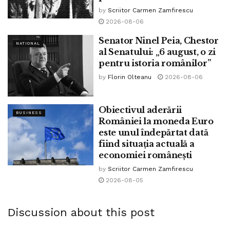
by
Scriitor Carmen Zamfirescu
publici pe un nou referendum. Oare este cineva în țara asta
2026-08-06
care s-ar opune înăspririi pedepselor pentru cei care
tranșează tinere în garaje părăsite? Mă îndoiesc.
Senator Ninel Peia, Chestor
NATIONAL
al Senatului: „6 august, o zi
Tags:
bpnews
Costiniuc Constantin
referendum
pentru istoria românilor”
viorica dancila
by
Florin Olteanu
2026-08-06
Obiectivul aderării
BUSINESS
României la moneda Euro
este unul îndepărtat dată
fiind situația actuală a
economiei românești
by
Scriitor Carmen Zamfirescu
2026-08-05
Discussion about this post