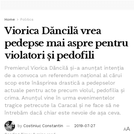
stiri
Home
Politics
Viorica Dăncilă vrea
pedepse mai aspre pentru
violatori și pedofili
Premierul Viorica Dăncilă și-a anunțat intenția
de a convoca un referendum național al cărui
scop este înăsprirea drastică a pedepselor
actuale pentru acte precum violul, pedofilia și
crima. Anunțul vine în urma evenimentelor
tragice petrecute la Caracal și ne face să ne
întrebăm dacă chiar este nevoie de așa ceva.
by
Costiniuc Constantin
2019-07-27
A
A