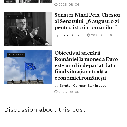
2026-08-06
Tags:
bpnews
destin
prezent
Stela Spataru
timp
viata
viitor
Senator Ninel Peia, Chestor
NATIONAL
al Senatului: „6 august, o zi
pentru istoria românilor”
by
Florin Olteanu
2026-08-06
Obiectivul aderării
BUSINESS
României la moneda Euro
este unul îndepărtat dată
fiind situația actuală a
economiei românești
by
Scriitor Carmen Zamfirescu
2026-08-05
Discussion about this post