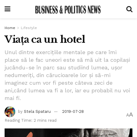
Home
Lifestyle
Viața ca un hotel
Unul dintre exercițiile mentale pe care îmi
place să le fac uneori este să mă uit la copilași
jucându-se în parc sau studiind lumea, ușor
nedumeriți, din cărucioarele lor și să-mi
imaginez cum vor fi peste câteva zeci de
ani,când lumea va fi a lor, iar eu probabil nu voi
mai fi.
by
Stela Spataru
2019-07-28
A
A
Reading Time: 2 mins read