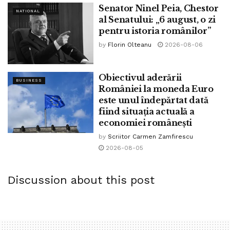
Senator Ninel Peia, Chestor
NATIONAL
E-aşa frumoasă viaţa,
al Senatului: „6 august, o zi
pentru istoria românilor”
De ce s-o iroseşti trăind?
by
Florin Olteanu
2026-08-06
…întreabă melodia „/în/îm/pre///ună” și într-adevăr, de ce?
Nu știu la ce s-au gândit băieții când au scris piesa și nici cuvântul
Obiectivul aderării
BUSINESS
României la moneda Euro
împreună nu prea știu ce-o mai însemna. Dar știu că numai trăind,
este unul îndepărtat dată
treci prin momente d-astea faine.
fiind situația actuală a
economiei românești
Așa că, s-o irosim în continuare, nu?
by
Scriitor Carmen Zamfirescu
2026-08-05
Mulțumesc, Robin and the Backstabbers
Discussion about this post
Tags:
bpnews
concert
creative fest
cronica de concert
izabela stanescu
muzica
muzica live
robin and the backstabbers
romexpo