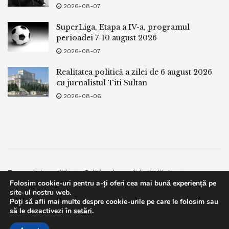
2026-08-07
SuperLiga, Etapa a IV-a, programul
perioadei 7-10 august 2026
2026-08-07
Realitatea politică a zilei de 6 august 2026
cu jurnalistul Titi Sultan
2026-08-06
Termeni si conditii
Politica de confidentialitate
Folosim cookie-uri pentru a-ți oferi cea mai bună experiență pe
Facebook
Contact
site-ul nostru web.
Poți să afli mai multe despre cookie-urile pe care le folosim sau
© 2019
bpnews
- Business & Politics News
bpnews
.
This website uses GDPR cookies. By continuing to use this
să le dezactivezi în
setări
.
website you are giving consent to cookies being used. Visit our