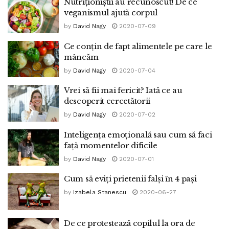
Nutriționiștii au recunoscut! De ce
veganismul ajută corpul
by
David Nagy
2020-07-09
Ce conțin de fapt alimentele pe care le
mâncăm
by
David Nagy
2020-07-04
Vrei să fii mai fericit? Iată ce au
descoperit cercetătorii
by
David Nagy
2020-07-02
Inteligența emoțională sau cum să faci
față momentelor dificile
by
David Nagy
2020-07-01
Cum să eviți prietenii falși în 4 pași
by
Izabela Stanescu
2020-06-27
De ce protestează copilul la ora de