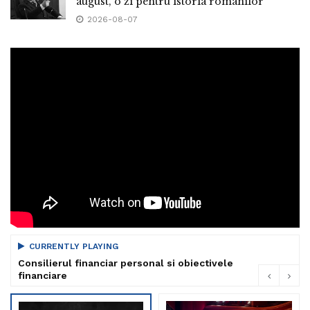
august, o zi pentru istoria românilor”
2026-08-07
CURRENTLY PLAYING
Consilierul financiar personal si obiectivele
financiare