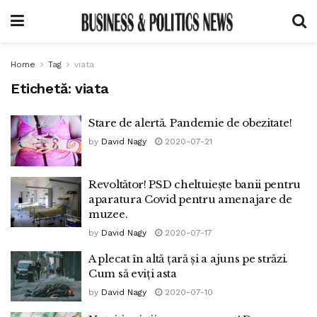
Home
Tag
viata
Etichetă:
viata
Stare de alertă. Pandemie de obezitate!
by
David Nagy
2020-07-21
Revoltător! PSD cheltuiește banii pentru
aparatura Covid pentru amenajare de
muzee.
by
David Nagy
2020-07-17
A plecat în altă țară și a ajuns pe străzi.
Cum să eviți asta
by
David Nagy
2020-07-10