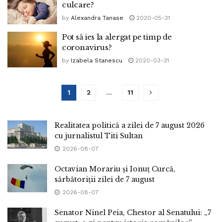
culcare?
by
Alexandra Tanase
2020-05-31
Pot să ies la alergat pe timp de
coronavirus?
by
Izabela Stanescu
2020-03-31
1
2
…
11
Realitatea politică a zilei de 7 august 2026
cu jurnalistul Titi Sultan
2026-08-07
Octavian Morariu și Ionuț Curcă,
sărbătoriții zilei de 7 august
2026-08-07
Senator Ninel Peia, Chestor al Senatului: „7