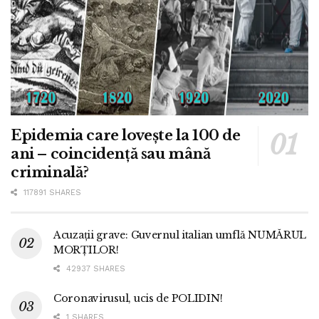
Epidemia care lovește la 100 de
ani – coincidență sau mână
criminală?
117891 SHARES
Acuzații grave: Guvernul italian umflă NUMĂRUL
MORȚILOR!
42937 SHARES
Coronavirusul, ucis de POLIDIN!
1 SHARES