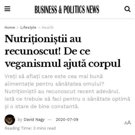
Home
Lifestyle
Health
Nutriționiștii au
recunoscut! De ce
veganismul ajută corpul
Vreți să aflați care este cea mai bună
alimentație pentru sănătatea omului?
Nutriționiștii au recunoscut recent adevărul.
Iată ce trebuie să faci pentru o sănătate optimă
și o stare de bine constantă.
by
David Nagy
2020-07-09
A
A
Reading Time: 3 mins read