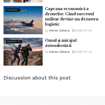
alimentații vegetariene, ne îndreptăm acum atenția spre lucrurile
Capcana economică a
pe care trebuie să le luăm în considerare cu privire la alegerea
NATIONAL
dronelor: Când succesul
alimentelor.
militar devine un dezastru
logistic
Tags:
adevar
alegere
alemnte
alimentatie
by
Adrian Zaharia
2026-07-25
bpnews
colesterol
David Budicastro
de
dieta
Omul și mirajul
fibre
glucide
grăsimi
lipide
mancare
nutritie
BPNEWS TV
autosabotării
nutritionist
sanatate
sanatos
stil
substante
by
Adrian Zaharia
2026-07-23
vegan
vegana
vegetarian
vegetariana
viata
vitamine
Discussion about this post