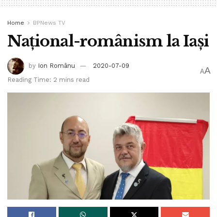
Home
BPNews TV
Național-românism la Iași
by
Ion Românu
2020-07-09
A
A
Reading Time: 2 mins read