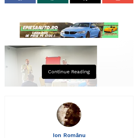
Continue Reading
Dragi cetățeni ai Județului Iași,
Ion Românu
Avem deosebita plăcere de a vă anunța, că în data de 4