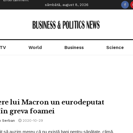
Entertainment
sâmbătă, august 8, 2026
 TV
World
Business
Science
ere lui Macron un eurodeputat
t în greva foamei
n Serban
2020-10-29
ât să auzim mereu că nu există bani pentru sănătate, climă,