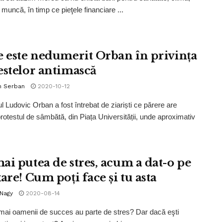
 muncă, în timp ce pieţele financiare ...
e este nedumerit Orban în privința
estelor antimască
n Serban
2020-10-12
l Ludovic Orban a fost întrebat de ziariști ce părere are
rotestul de sâmbătă, din Piața Universității, unde aproximativ
ai putea de stres, acum a dat-o pe
are! Cum poți face și tu asta
 Nagy
2020-08-14
ai oamenii de succes au parte de stres? Dar dacă eşti