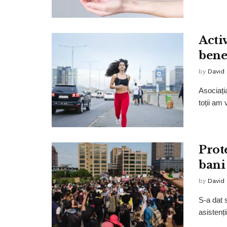
Activ
benef
by
David
Asociați
toții am
Prote
bani 
by
David
S-a dat s
asistenți