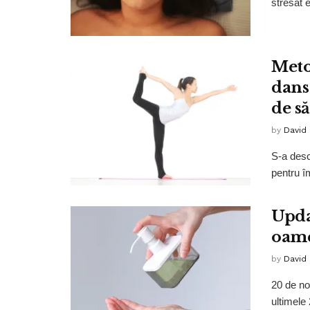
stresat 
Meto
dans
de să
by
David
S-a desc
pentru îm
Upda
oame
by
David
20 de no
ultimele 