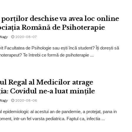
 porților deschise va avea loc online
ociația Română de Psihoterapie
 Nagy
2020-08-07
it Facultatea de Psihologie sau ești încă student? Îți dorești să
ihoterapeut? Te întrebi ce formă de psihoterapie ...
ul Regal al Medicilor atrage
ia: Covidul ne-a luat mințile
 Nagy
2020-08-06
l epidemiologic al acestui an de pandemie, a protejat, pana in
ent, intr-un fel varsta pediatrica. Faptul ca, infectia ...