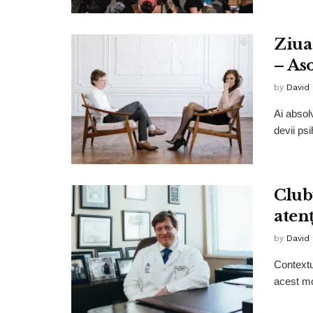
Ziua
– As
by
David
Ai absolv
devii ps
Club
atenț
by
David
Contextu
acest mom