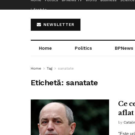
Home
Politics
BPNews TV
World
Business
Science
Lifestyle
NEWSLETTER
Home
Politics
BPNews
Home
Tag
sanatate
Etichetă:
sanatate
Ce c
afla
by
Catali
"Este ur