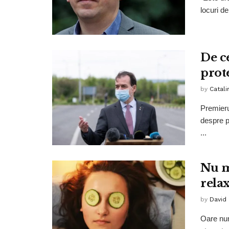
locuri de
De c
prot
by
Catali
Premieru
despre p
...
Nu m
relax
by
David
Oare num