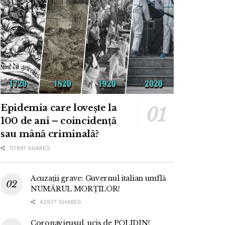
Epidemia care lovește la
100 de ani – coincidență
sau mână criminală?
117891 SHARES
Acuzații grave: Guvernul italian umflă
NUMĂRUL MORȚILOR!
42937 SHARES
Coronavirusul, ucis de POLIDIN!