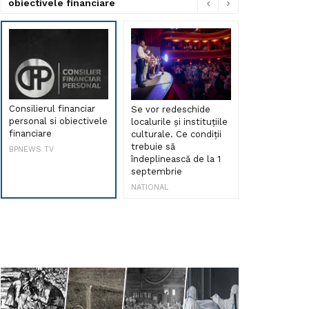
obiectivele financiare
Consilierul financiar
Se vor redeschide
Debut de sen
personal si obiectivele
localurile și instituțiile
muzica româ
financiare
culturale. Ce condiții
Maria Peia r
trebuie să
Internetul la
BPNEWS TV
îndeplinească de la 1
ani!
septembrie
NATIONAL
NATIONAL