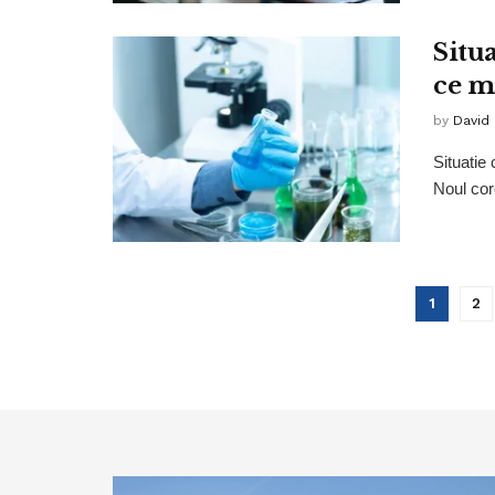
Situa
ce m
by
David
Situatie
Noul coro
1
2