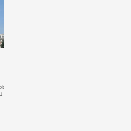
it
1,