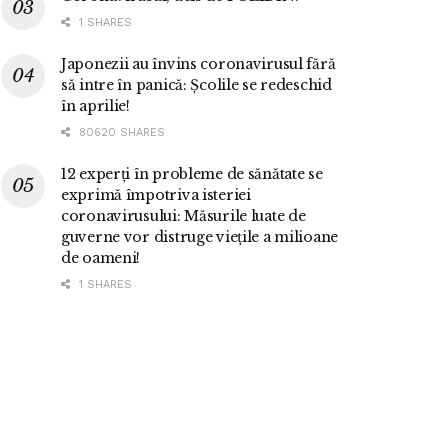
1 SHARES
Japonezii au învins coronavirusul fără
să intre în panică: Școlile se redeschid
în aprilie!
80620 SHARES
12 experți în probleme de sănătate se
exprimă împotriva isteriei
coronavirusului: Măsurile luate de
guverne vor distruge viețile a milioane
de oameni!
1 SHARES