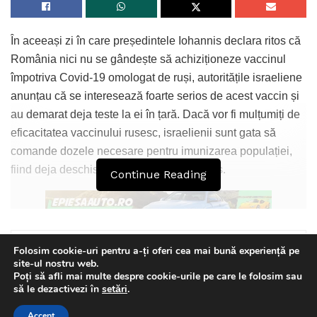
În aceeași zi în care președintele Iohannis declara ritos că
România nici nu se gândește să achiziționeze vaccinul
împotriva Covid-19 omologat de ruși, autoritățile israeliene
anunțau că se interesează foarte serios de acest vaccin și
au demarat deja teste la ei în țară. Dacă vor fi mulțumiți de
eficacitatea vaccinului rusesc, israelienii sunt gata să
comande dozele necesare pentru imunizarea populației,
fiind deja deschise negocieri în acest sens.
Continue Reading
„Urmărim cu vigilenţă toate anunţurile, indiferent din ce
Folosim cookie-uri pentru a-ți oferi cea mai bună experiență pe
site-ul nostru web.
ţară”, a declarat ministrul israelian al sănătăţii Yuli
Poți să afli mai multe despre cookie-urile pe care le folosim sau
Edelstein, citat de agențiaReuters. „Am luat deja în discuţie
This website uses GDPR cookies. By continuing to use this
să le dezactivezi în
setări
.
website you are giving consent to cookies being used. Visit our
anunţurile de la centrul de cercetare din Rusia privind
Accept