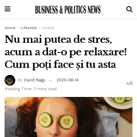
Home
Lifestyle
Health
Nu mai putea de stres,
acum a dat-o pe relaxare!
Cum poți face și tu asta
by
David Nagy
2020-08-14
A
A
Reading Time: 2 mins read