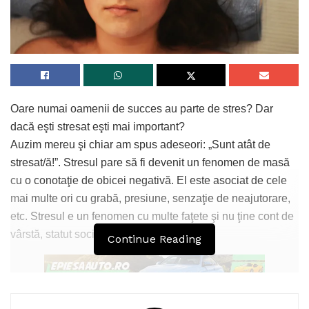
Oare numai oamenii de succes au parte de stres? Dar
dacă eşti stresat eşti mai important?
Auzim mereu şi chiar am spus adeseori: „Sunt atât de
stresat/ă!”. Stresul pare să fi devenit un fenomen de masă
cu o conotaţie de obicei negativă. El este asociat de cele
mai multe ori cu grabă, presiune, senzaţie de neajutorare,
etc. Stresul e un fenomen cu multe faţete şi nu ţine cont de
vârstă, statut social sau ierarhie.
Continue Reading