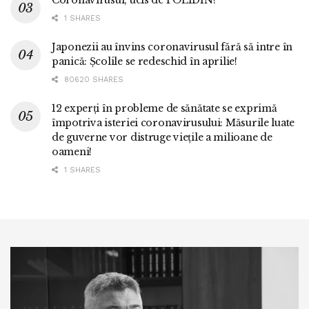
Coronavirusul, ucis de POLIDIN!
1 SHARES
Japonezii au învins coronavirusul fără să intre în
panică: Școlile se redeschid în aprilie!
80620 SHARES
12 experți în probleme de sănătate se exprimă
împotriva isteriei coronavirusului: Măsurile luate
de guverne vor distruge viețile a milioane de
oameni!
1 SHARES