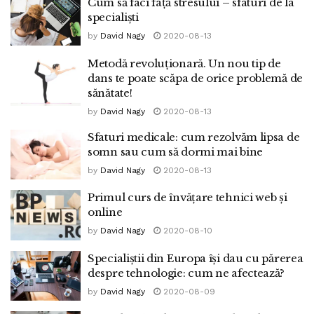
Cum să faci față stresului – sfaturi de la
specialiști
by
David Nagy
2020-08-13
Metodă revoluționară. Un nou tip de
dans te poate scăpa de orice problemă de
sănătate!
by
David Nagy
2020-08-13
Sfaturi medicale: cum rezolvăm lipsa de
somn sau cum să dormi mai bine
by
David Nagy
2020-08-13
Primul curs de învățare tehnici web și
online
by
David Nagy
2020-08-10
Specialiștii din Europa își dau cu părerea
despre tehnologie: cum ne afectează?
by
David Nagy
2020-08-09