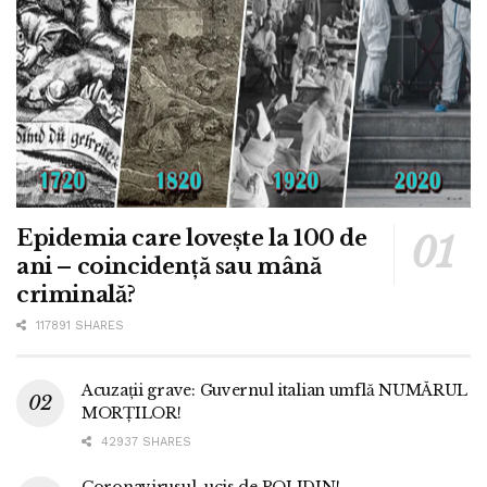
Epidemia care lovește la 100 de
ani – coincidență sau mână
criminală?
117891 SHARES
Acuzații grave: Guvernul italian umflă NUMĂRUL
MORȚILOR!
42937 SHARES