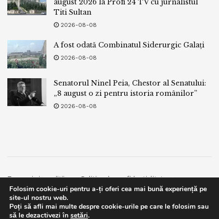
august 2026 la Profi 24 TV cu jurnalistul
Titi Sultan
2026-08-08
A fost odată Combinatul Siderurgic Galați
2026-08-08
Senatorul Ninel Peia, Chestor al Senatului:
„8 august o zi pentru istoria românilor”
2026-08-08
Termeni si conditii
Politica de confidentialitate
Folosim cookie-uri pentru a-ți oferi cea mai bună experiență pe
Facebook
Contact
site-ul nostru web.
Poți să afli mai multe despre cookie-urile pe care le folosim sau
© 2019
bpnews
- Business & Politics News
bpnews
.
This website uses GDPR cookies. By continuing to use this
să le dezactivezi în
setări
.