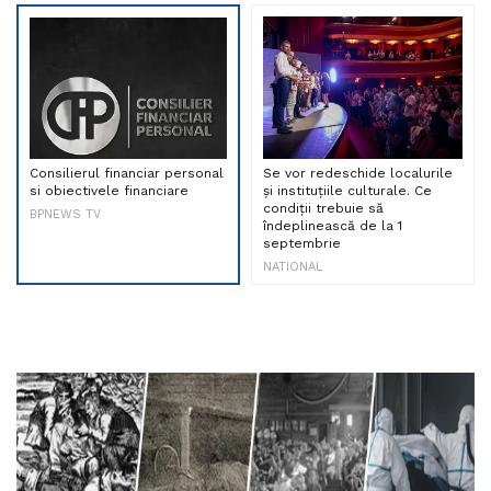
Consilierul financiar personal
Se vor redeschide localurile
si obiectivele financiare
și instituțiile culturale. Ce
condiții trebuie să
BPNEWS TV
îndeplinească de la 1
septembrie
NATIONAL