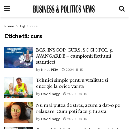
Home
Tag
curs
Etichetă:
curs
BCS, INSCOP, CURS, SOCIOPOL și
AVANGARDE – campionii ficțiunii
statistice!
by
Ninel PEIA
2024-11-15
Tehnici simple pentru vitalitate și
energie la orice vârstă
by
David Nagy
2020-08-14
Nu mai putea de stres, acum a dat-o pe
relaxare! Cum poți face și tu asta
by
David Nagy
2020-08-14