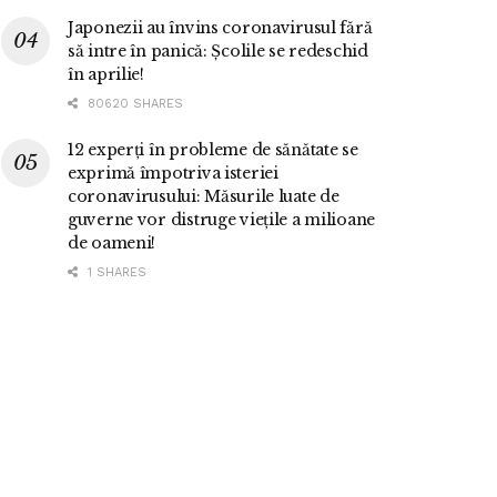
Japonezii au învins coronavirusul fără
să intre în panică: Școlile se redeschid
în aprilie!
80620 SHARES
12 experți în probleme de sănătate se
exprimă împotriva isteriei
coronavirusului: Măsurile luate de
guverne vor distruge viețile a milioane
de oameni!
1 SHARES