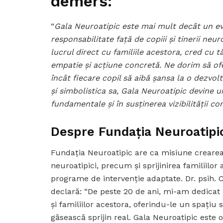
demers:
“
Gala Neuroatipic este mai mult decât un eve
responsabilitate față de copiii și tinerii neu
lucrul direct cu familiile acestora, cred cu 
empatie și acțiune concretă. Ne dorim să oferi
încât fiecare copil să aibă șansa la o dezvo
și simbolistica sa, Gala Neuroatipic devine
fundamentale și în susținerea vizibilității co
Despre Fundația Neuroatipi
Fundația Neuroatipic are ca misiune crearea u
neuroatipici, precum și sprijinirea familiilor a
programe de intervenție adaptate. Dr. psih. 
declară: “De peste 20 de ani, mi-am dedicat act
și familiilor acestora, oferindu-le un spațiu 
găsească sprijin real. Gala Neuroatipic este 