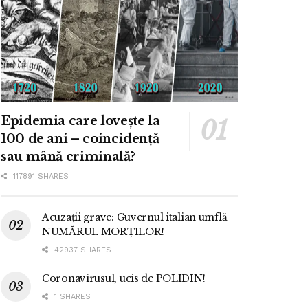
Epidemia care lovește la
100 de ani – coincidență
sau mână criminală?
117891 SHARES
Acuzații grave: Guvernul italian umflă
NUMĂRUL MORȚILOR!
42937 SHARES
Coronavirusul, ucis de POLIDIN!
1 SHARES