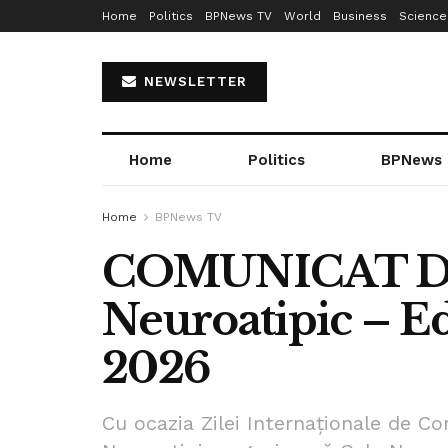
Home
Politics
BPNews TV
World
Business
Science
NEWSLETTER
Home
Politics
BPNews
Home
BPNews TV
COMUNICAT DE
Neuroatipic – Edi
2026
Cu ocazia Zilei Internaționale de Co