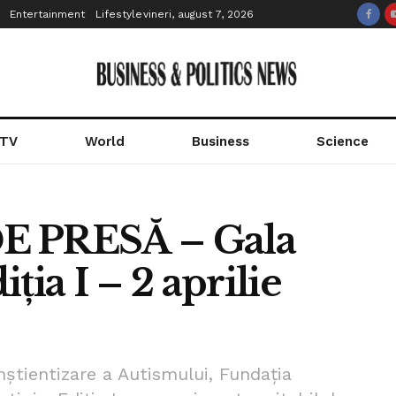
Entertainment
Lifestyle
vineri, august 7, 2026
 TV
World
Business
Science
 PRESĂ – Gala
ția I – 2 aprilie
nștientizare a Autismului, Fundația