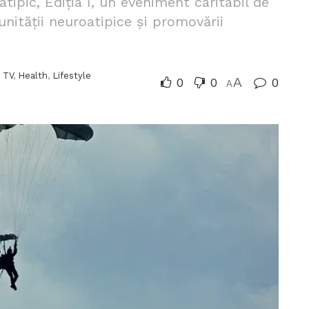
ipic, Ediția I, un eveniment caritabil de
unității neuroatipice și promovării
 TV
,
Health
,
Lifestyle
0
0
A
0
A