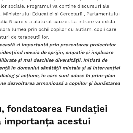
zelor sociale. Programul va contine discursuri ale
, Ministerului Educatiei si Cercetarii , Parlamentului
ctia 5 care s-a alaturat cauzei. La intrare va exista
plora lumea prin ochii copilor cu autism, copii care
turi de terapeutii lor.
ceastă zi importantă prin prezentarea proiectelor
evidențiind nevoia de sprijin, empatie și implicare
ibrate și mai deschise diversității. Inițiată de
nță în domeniul sănătății mintale și al intervenției
dialog și acțiune, în care sunt aduse în prim-plan
ijine dezvoltarea armonioasă a copiilor și bunăstarea
u, fondatoarea Fundației
ă importanța acestui