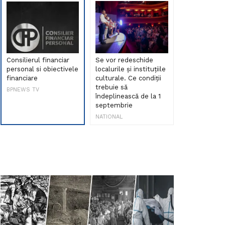
Consilierul financiar
Se vor redeschide
Debut de sen
personal si obiectivele
localurile și instituțiile
muzica româ
financiare
culturale. Ce condiții
Maria Peia r
trebuie să
Internetul la
BPNEWS TV
îndeplinească de la 1
ani!
septembrie
NATIONAL
NATIONAL