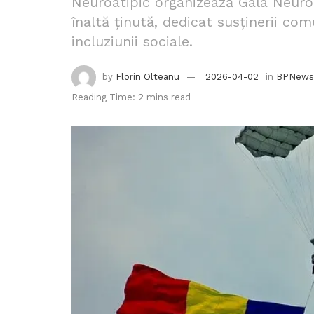
Neuroatipic organizează Gala Neuroat
înaltă ținută, dedicat susținerii com
incluziunii sociale.
by
Florin Olteanu
2026-04-02
in
BPNews
Reading Time: 2 mins read