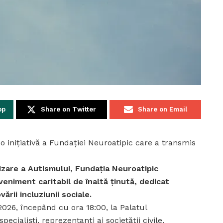
pp
Share on Twitter
Share on Email
e o inițiativă a Fundației Neuroatipic care a transmis
izare a Autismului, Fundația Neuroatipic
veniment caritabil de înaltă ținută, dedicat
ării incluziunii sociale.
2026, începând cu ora 18:00, la Palatul
cialiști, reprezentanți ai societății civile,