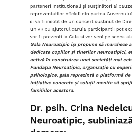
parteneri instituționali și susținători ai cau
reprezentatilor oficiali din partea Guvernului
si va fi insotit de un concert sustinut de Dire
un VR cu ajutorul caruia participantii pot ex
vor fi prezenti la Gala si vor veni pe scena ala
Gala Neuroatipic își propune să marcheze a
dedicate copiilor și tinerilor neuroatipici, 
activă în construirea unei societăți mai echil
Fundația Neuroatipic, organizație cu experie
psihologice, gala reprezintă o platformă de 
inițiative concrete și soluții menite să spr
familiilor acestora.
Dr. psih. Crina Nedelc
Neuroatipic, subliniaz