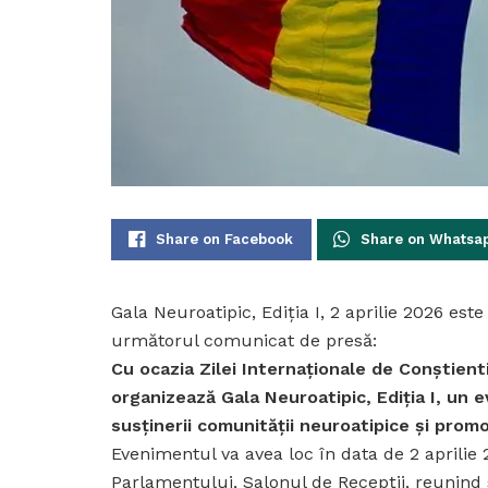
Share on Facebook
Share on Whatsa
Gala Neuroatipic, Ediția I, 2 aprilie 2026 est
următorul comunicat de presă:
Cu ocazia Zilei Internaționale de Conștient
organizează Gala Neuroatipic, Ediția I, un e
susținerii comunității neuroatipice și promov
Evenimentul va avea loc în data de 2 aprilie 
Parlamentului, Salonul de Recepții, reunind spe