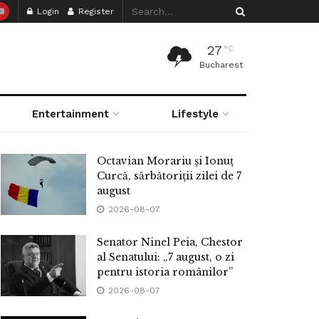
Login
Register
27
°C
Bucharest
Entertainment
Lifestyle
Octavian Morariu și Ionuț
Curcă, sărbătoriții zilei de 7
august
2026-08-07
Senator Ninel Peia, Chestor
al Senatului: „7 august, o zi
pentru istoria românilor”
2026-08-07