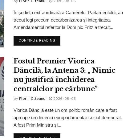
by
Florin Olteanu
2026-08-05
În ședința extraordinară a Camerelor Parlamentului, au
trecut legi precum decarbonizarea și integritatea.
Amendamentul referitor la Dominic Fritz a trecut...
CONTINUE READING
Fostul Premier Viorica
Dăncilă, la Antena 3: „ Nimic
nu justifică închiderea
centralelor pe cărbune”
by
Florin Olteanu
2026-08-05
Viorica Dăncilă este un om politic român care a fost
aproape un deceniu europarlamentar social-democrat.
A fost Prim Ministru și...