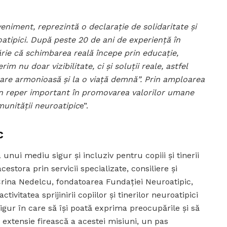
niment, reprezintă o declarație de solidaritate și
roatipici. După peste 20 de ani de experiență în
tărie că schimbarea reală începe prin educație,
m nu doar vizibilitate, ci și soluții reale, astfel
ltare armonioasă și la o viață demnă”. Prin amploarea
 un reper important în promovarea valorilor umane
munității neuroatipic
e”.
c
nui mediu sigur și incluziv pentru copiii și tinerii
cestora prin servicii specializate, consiliere și
Crina Nedelcu, fondatoarea Fundației Neuroatipic,
ivitatea sprijinirii copiilor și tinerilor neuroatipici
sigur în care să își poată exprima preocupările și să
o extensie firească a acestei misiuni, un pas