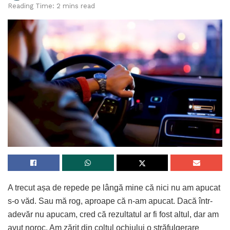
Reading Time: 2 mins read
A trecut așa de repede pe lângă mine că nici nu am apucat
s-o văd. Sau mă rog, aproape că n-am apucat. Dacă într-
adevăr nu apucam, cred că rezultatul ar fi fost altul, dar am
avut noroc. Am zărit din colțul ochiului o străfulgerare