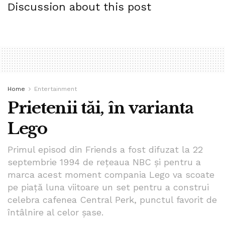
Discussion about this post
oare contează chiar atât ca să ajungi la închisoare pentru
ele? Contează mai mult decât viața mea, a unei mame, sau
a unui copil?
Tags:
bpnews
bucuresti
cod rutier
izabela stanescu
pieton bucuresti
siguranta
siguranta in trafic
stiri bucuresti
stiri romania
trafic
Home
Entertainment
Prietenii tăi, în varianta
Lego
Primul episod din Friends a fost difuzat la 22
septembrie 1994 de rețeaua NBC și pentru a
marca acest moment compania Lego va scoate
pe piață luna viitoare un set pentru a construi
celebra cafenea Central Perk, punctul favorit de
întâlnire al celor șase.