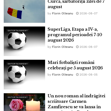
Curcă, sărbătoriții zilei de 7
lui 2018, dar protestele fanilor i-au obligat pe oficialii
august
companiei să continue să ofere abonaților toate cele zece
by
Florin Olteanu
2026-08-07
sezoane ale serialului.
SuperLiga, Etapa a IV-a,
ENTERTAINMENT
programul perioadei 7-10
august 2026
by
Florin Olteanu
2026-08-07
Mari fotbaliști români
ENTERTAINMENT
celebrați pe 5 august 2026
by
Florin Olteanu
2026-08-05
Tot pentru a marca aniversarea Friends, la New York se va
Un nou roman al îndrăgitei
deschide o cafenea ce reproduce cu fidelitate decorul
ENTERTAINMENT
scriitoare Carmen
Central Perk. Cafeneaua-expoziție va permite fanilor să se
Zamfirescu se va lansa în
cufunde în atmosfera serialului și să bea o cafea pe