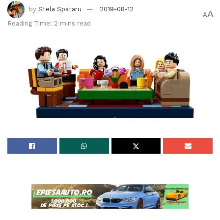
by
Stela Spataru
2019-08-12
A
A
Reading Time: 2 mins read