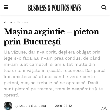
Home
National
Mașina argintie – pieton
prin București
Mă văzuse, dar n-a oprit, deși era obligat prin
lege s-o facă. Eu n-am prea condus, de când
mi-am luat carnetul, și am uitat multe din
lucrurile învățate în școală, recunosc. Dar parcă
îmi amintesc că atunci când e verde pentru
pietoni, mașina trebuie să se oprească. Dacă
sunt pietoni pe trecere, trebuie neapărat să te
oprești.
by
Izabela Stanescu
2019-08-12
A
A