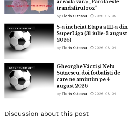
această vară: „Parola este
canapeaua rezervată celor șase prieteni.
trandafirul roz”
by
Florin Olteanu
2026-08-05
De altfel, în lume există zeci de cafenele ce imită Central
Perk, cele mai multe dintre ele în Asia.
S-a încheiat Etapa a III-a din
ENTERTAINMENT
SuperLiga (31 iulie-3 august
Privit inițial de critici drept o imitație a serialului de comedie
2026)
Seinfeld, Friends
a devenit rapid un show de mare
by
Florin Olteanu
2026-08-04
succes, cu o audiență și încasări fabuloase. Ultimul episod
a fost urmărit de 52,5 milioane de telespectatori, clasându-
Gheorghe Váczi și Nelu
ENTERTAINMENT
se pe locul patru în topul celor mai urmărite finaluri de
Stănescu, doi fotbaliști de
show tv, după
M.A.S.H, Cheers și Seinfeld.
care ne amintim pe 4
august 2026
În ultimul sezon, serialul a avut încasări record, fapt ce a
by
Florin Olteanu
2026-08-04
permis ca fiecare dintre cei șase protagoniști să fie plătit cu
un milion de dolari pe episod.
Discussion about this post
Tags:
aniversare
bpnews
friends
lego
prietenii tai
serial
Stela Spataru
televiziune