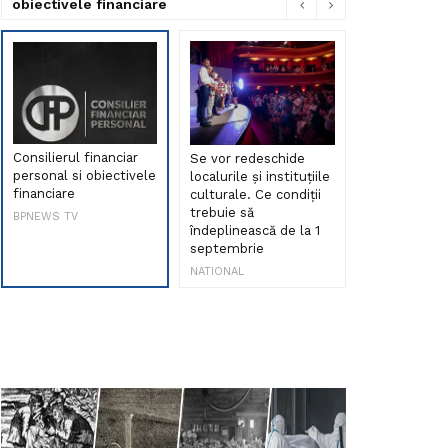
obiectivele financiare
Consilierul financiar
Se vor redeschide
Debut de sen
personal si obiectivele
localurile și instituțiile
muzica româ
financiare
culturale. Ce condiții
Maria Peia r
trebuie să
Internetul la
BPNEWS TV
îndeplinească de la 1
ani!
septembrie
NATIONAL
NATIONAL