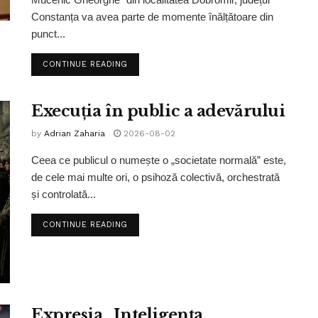
Constanța va avea parte de momente înălțătoare din
punct...
CONTINUE READING
Execuția în public a adevărului
by
Adrian Zaharia
2026-08-02
Ceea ce publicul o numește o „societate normală” este,
de cele mai multe ori, o psihoză colectivă, orchestrată
și controlată...
CONTINUE READING
Expresia „Inteligența