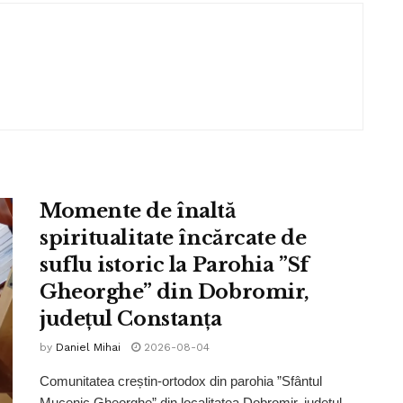
Momente de înaltă
spiritualitate încărcate de
suflu istoric la Parohia ”Sf
Gheorghe” din Dobromir,
județul Constanța
by
Daniel Mihai
2026-08-04
Comunitatea creștin-ortodox din parohia ”Sfântul
Mucenic Gheorghe” din localitatea Dobromir, județul