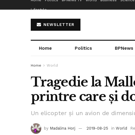
Home
Politics
BPNews TV
World
Business
Science
Lifestyle
NEWSLETTER
Home
Politics
BPNews
Home
World
Tragedie la Mallo
printre care și do
Un elicopter și un avion de dimensiu
by
Madalina Horj
2019-08-25
in
World
Re