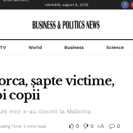
Entertainment
sâmbătă, august 8, 2026
 TV
World
Business
Science
rca, șapte victime,
i copii
ni mici s-au ciocnit la Mallorca
0
0
A
0
ading Time: 2 mins read
A