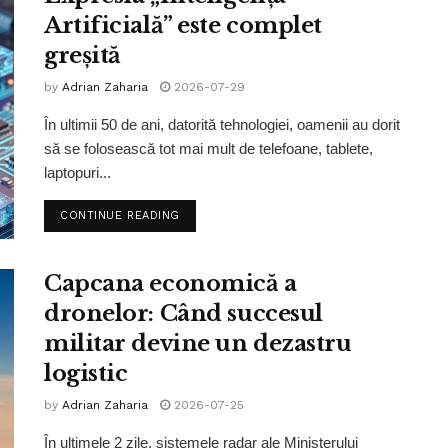
Artificială” este complet
greșită
by
Adrian Zaharia
2026-07-29
În ultimii 50 de ani, datorită tehnologiei, oamenii au dorit
să se folosească tot mai mult de telefoane, tablete,
laptopuri...
CONTINUE READING
Capcana economică a
dronelor: Când succesul
militar devine un dezastru
logistic
by
Adrian Zaharia
2026-07-25
În ultimele 2 zile, sistemele radar ale Ministerului