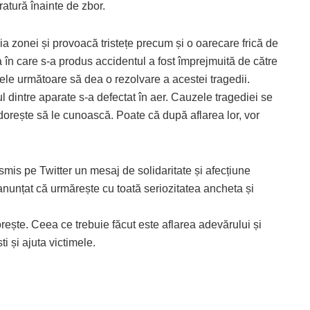
ratură înainte de zbor.
 zonei și provoacă tristețe precum și o oarecare frică de
n care s-a produs accidentul a fost împrejmuită de către
zilele următoare să dea o rezolvare a acestei tragedii.
 dintre aparate s-a defectat în aer. Cauzele tragediei se
 dorește să le cunoască. Poate că după aflarea lor, vor
mis pe Twitter un mesaj de solidaritate și afecțiune
anunțat că urmărește cu toată seriozitatea ancheta și
rește. Ceea ce trebuie făcut este aflarea adevărului și
i și ajuta victimele.