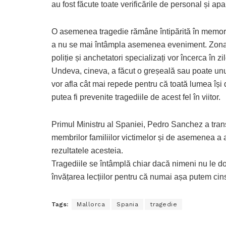
au fost făcute toate verificările de personal și apa
O asemenea tragedie rămâne întipărită în memoria
a nu se mai întâmpla asemenea eveniment. Zona î
poliție și anchetatori specializați vor încerca în 
Undeva, cineva, a făcut o greșeală sau poate unul
vor afla cât mai repede pentru că toată lumea își
putea fi prevenite tragediile de acest fel în viitor.
Primul Ministru al Spaniei, Pedro Sanchez a trans
membrilor familiilor victimelor și de asemenea a 
rezultatele acesteia.
Tragediile se întâmplă chiar dacă nimeni nu le do
învățarea lecțiilor pentru că numai așa putem cinst
Tags:
Mallorca
Spania
tragedie