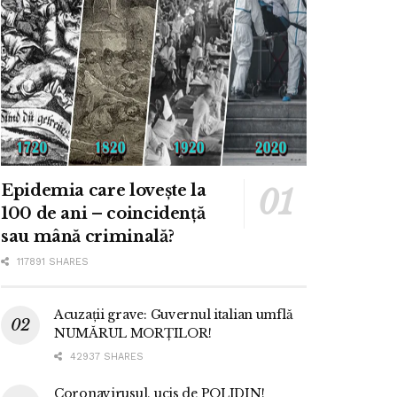
Epidemia care lovește la
100 de ani – coincidență
sau mână criminală?
117891 SHARES
Acuzații grave: Guvernul italian umflă
NUMĂRUL MORȚILOR!
42937 SHARES
Coronavirusul, ucis de POLIDIN!