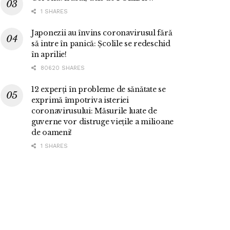
1 SHARES
Japonezii au învins coronavirusul fără
să intre în panică: Școlile se redeschid
în aprilie!
80620 SHARES
12 experți în probleme de sănătate se
exprimă împotriva isteriei
coronavirusului: Măsurile luate de
guverne vor distruge viețile a milioane
de oameni!
1 SHARES