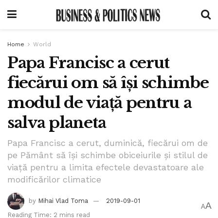
Home
World
Papa Francisc a cerut
fiecărui om să îşi schimbe
modul de viaţă pentru a
salva planeta
Papa Francisc a cerut, duminică, fiecărui om de
pe Pământ să îşi schimbe obiceiurile şi stilul de
viaţă pentru a limita efectele devastatoare ale
modificărilor climatice
by
Mihai Vlad Toma
2019-09-01
A
A
Reading Time: 2 mins read