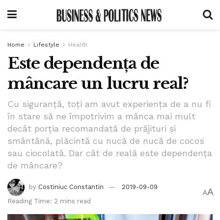
Home
Lifestyle
Health
Este dependența de
mâncare un lucru real?
Cu siguranță, toți am avut experiența de a nu fi
în stare să ne împotrivim a mânca mai mult
decât porția recomandată de prăjituri și
smântână, plăcintă cu nucă de nucă de cocos
sau ciocolată. Dar cât de reală este dependența
de mâncare?
by
Costiniuc Constantin
2019-09-09
A
A
Reading Time: 2 mins read