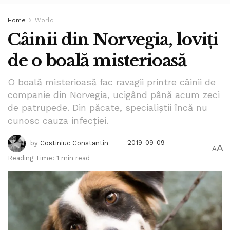
se confruntă în mod obișnuit cu cerințe incontrolabile de a
mânca alimente cu conținut scăzut de nutrienți, ar
Home
World
răspunde „da”. Cu toate acestea, cercetările privind
Câinii din Norvegia, loviți
asemănările și diferențele dintre dependența de alimente
de o boală misterioasă
și dependența de substanțe ar trebui să continue, pentru a
găsi dovezi clare în acest sens.
O boală misterioasă fac ravagii printre câinii de
companie din Norvegia, ucigând până acum zeci
Tags:
bpnews
Costiniuc Constantin
dependenta
de patrupede. Din păcate, specialiștii încă nu
mancare
cunosc cauza infecției.
by
Costiniuc Constantin
2019-09-09
A
A
Reading Time: 1 min read