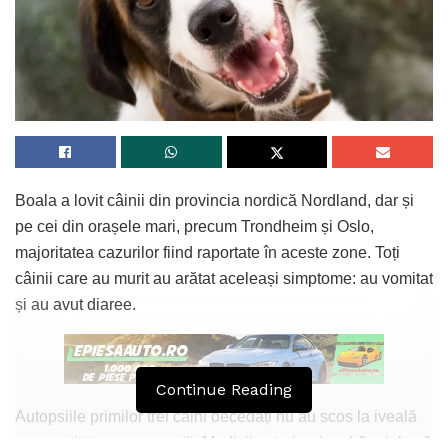
Boala a lovit câinii din provincia nordică Nordland, dar și
pe cei din orașele mari, precum Trondheim și Oslo,
majoritatea cazurilor fiind raportate în aceste zone. Toți
câinii care au murit au arătat aceleași simptome: au vomitat
și au avut diaree.
Continue Reading
Autopsiile primilor trei câini decedați nu au scos la iveală
cu exactitate cauza morții. Medicii veterinari au bănuiala că