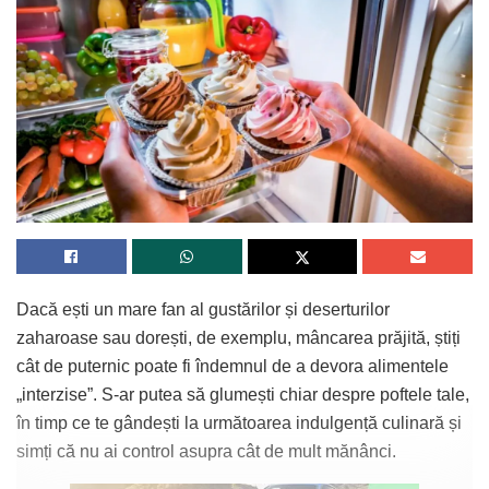
Dacă ești un mare fan al gustărilor și deserturilor
zaharoase sau dorești, de exemplu, mâncarea prăjită, știți
cât de puternic poate fi îndemnul de a devora alimentele
„interzise”. S-ar putea să glumești chiar despre poftele tale,
în timp ce te gândești la următoarea indulgență culinară și
simți că nu ai control asupra cât de mult mănânci.