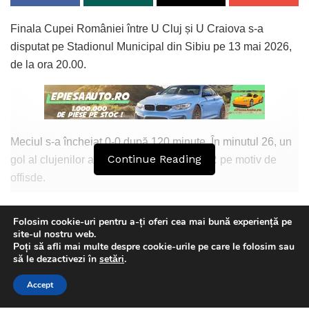
Finala Cupei României între U Cluj și U Craiova s-a
disputat pe Stadionul Municipal din Sibiu pe 13 mai 2026,
de la ora 20.00.
Meciul s-a încheiat 0-0 după 120 minute. În minutul 26, un
Continue Reading
gol al clujenilor a fost anulat, de către VAR pe motiv de
offisde.
Seria de câte cinci penalty-uri s-a încheiat 5-5. Au marcat
Folosim cookie-uri pentru a-ți oferi cea mai bună experiență pe
în succesinea Craiova-Cluj:
site-ul nostru web.
Poți să afli mai multe despre cookie-urile pe care le folosim sau
Hamlawi, Bic,
This website uses GDPR cookies. By continuing to use this
să le dezactivezi în
setări
.
website you are giving consent to cookies being used. Visit our
Mora, Lukic,
Accept
Privacy and Cookie Policy
.
I Agree
Teles, Chipciu,
Florin Olteanu