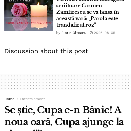
ENTERTAINMENT
scriitoare Carmen
Zamfirescu se va lansa în
această vară: „Parola este
trandafirul roz”
by
Florin Olteanu
2026-08-05
Discussion about this post
Home
Entertainment
Se știe, Cupa e-n Bănie! A
noua oară, Cupa ajunge la