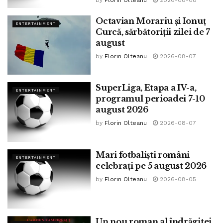
by
Florin Olteanu
2026-08-08
Octavian Morariu și Ionuț
ENTERTAINMENT
Curcă, sărbătoriții zilei de 7
august
by
Florin Olteanu
2026-08-07
SuperLiga, Etapa a IV-a,
ENTERTAINMENT
programul perioadei 7-10
august 2026
by
Florin Olteanu
2026-08-07
Mari fotbaliști români
ENTERTAINMENT
celebrați pe 5 august 2026
by
Florin Olteanu
2026-08-05
Un nou roman al îndrăgitei