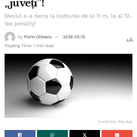
„juveți”!
Meciul s-a decis la loviturile de la 11 m, la al 12-
lea penalty!
by
Florin Olteanu
2026-05-13
A
A
Reading Time: 1 min read
Credit foto: Pixa Bay