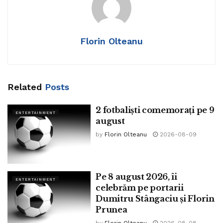
Florin Olteanu
Related
Posts
2 fotbaliști comemorați pe 9
ENTERTAINMENT
august
by
Florin Olteanu
2026-08-09
Pe 8 august 2026, îi
ENTERTAINMENT
celebrăm pe portarii
Dumitru Stângaciu și Florin
Prunea