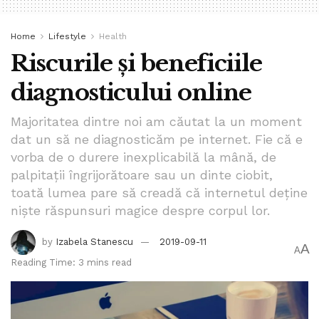
Home
Lifestyle
Health
Riscurile și beneficiile
diagnosticului online
Majoritatea dintre noi am căutat la un moment
dat un să ne diagnosticăm pe internet. Fie că e
vorba de o durere inexplicabilă la mână, de
palpitații îngrijorătoare sau un dinte ciobit,
toată lumea pare să creadă că internetul deține
niște răspunsuri magice despre corpul lor.
by
Izabela Stanescu
2019-09-11
A
A
Reading Time: 3 mins read