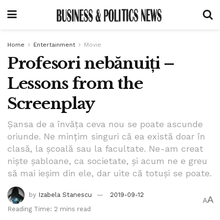
Home
Entertainment
Movie
Profesori nebănuiți –
Lessons from the
Screenplay
Șansa de a învăța ceva nou se poate ascunde
oriunde. Ne mințim singuri că ea există doar în
clasă, la școală sau la facultate. Ne-am creat
niște șabloane, ca societate, și acum ne e greu
să mai ieșim din ele, dar uite că totuși se poate.
by
Izabela Stanescu
2019-09-12
A
A
Reading Time: 2 mins read