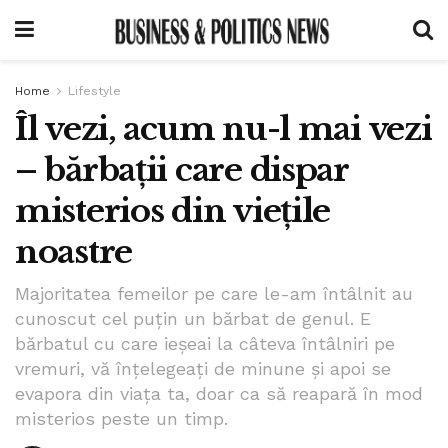
Home
Lifestyle
Îl vezi, acum nu-l mai vezi
– bărbații care dispar
misterios din viețile
noastre
Majoritatea femeilor pe care le-am întâlnit au
cunoscut cel puțin un bărbat de genul. E
bărbatul cu care ieșeai la câteva întâlniri pe
vremuri, vă înțelegeați de minune și apoi se
evapora din viața ta, doar ca să reapară în mod
misterios peste un timp.