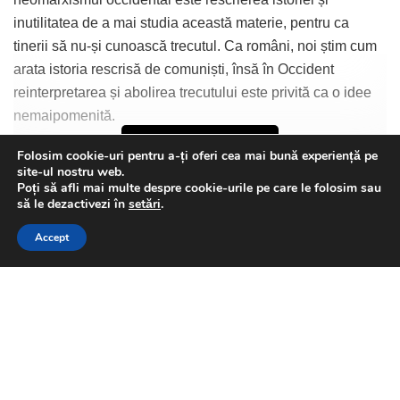
inutilitatea de a mai studia această materie, pentru ca
tinerii să nu-și cunoască trecutul. Ca români, noi știm cum
arata istoria rescrisă de comuniști, însă în Occident
reinterpretarea și abolirea trecutului este privită ca o idee
nemaipomenită.
Continue Reading
Folosim cookie-uri pentru a-ți oferi cea mai bună experiență pe
site-ul nostru web.
Poți să afli mai multe despre cookie-urile pe care le folosim sau
This website uses GDPR cookies. By continuing to use this
să le dezactivezi în
setări
.
Ca multe din ideile aberante de azi, abolirea trecutului a
website you are giving consent to cookies being used. Visit our
Accept
apărut mai întâi în Statele Unite, locul unde s-a născut
Privacy and Cookie Policy
.
I Agree
curentul globalist. Activiștii neomarxiști s-au pus pe
dărâmat statui ale unor mari personalități, pe motiv că erau
albi și, probabil, stăpâni de sclavi.
Stela Spataru
Apoi, curentul a debarcat în Europa, mai ales în Marea
Britanie. Tinerii „revoluționari” au mers până la a distruge
monumente închinate soldaților care au căzut în cele două