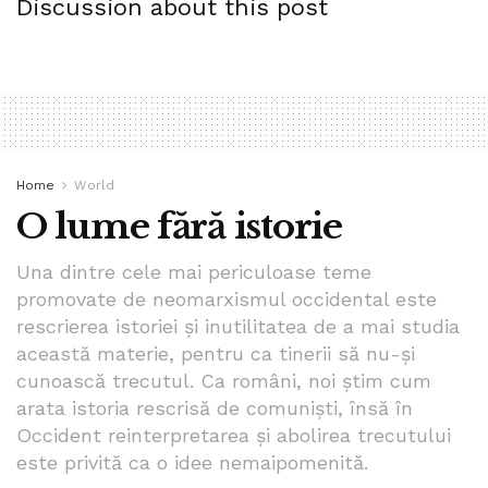
Discussion about this post
va depune prea mult efort, doar cât să se asigure că tu ești
încă pe fir, că nu l-ai uitat de tot, și că ar putea, dacă ar
vrea, să te aibă.
Adevărul trist e că indivizii ăștia nu se vor implica niciodată
mai mult. E o ironie a sorții, dar acceptând această purtare
din partea lui, i-ai pierdut tot respectul. E absurd, știu, și
Home
World
necinstit. Dar văzând că ești dispusă să fii tratată așa îi
O lume fără istorie
transmite lui că ești disperată și că nu merită să se implice
emoțional în această poveste.
Una dintre cele mai periculoase teme
promovate de neomarxismul occidental este
Data viitoare când dispare cu săptămânile, lasă-l dispărut.
rescrierea istoriei și inutilitatea de a mai studia
această materie, pentru ca tinerii să nu-și
Tags:
barbati
barbati care dispar
bpnews
cuplu
cunoască trecutul. Ca români, noi știm cum
dating
dragoste
iubire
izabela stanescu
arata istoria rescrisă de comuniști, însă în
probleme cuplu
probleme relatii
psihologie relatii
Occident reinterpretarea și abolirea trecutului
relatii
este privită ca o idee nemaipomenită.