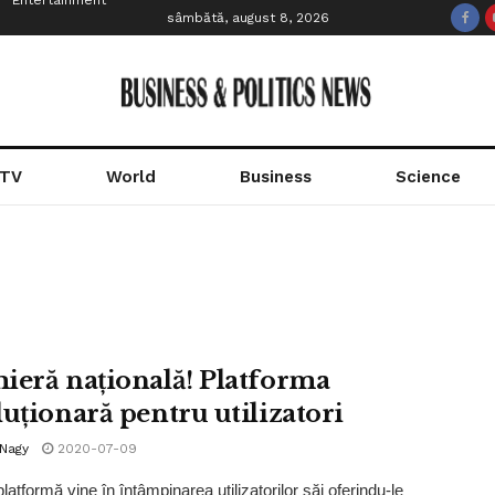
Entertainment
sâmbătă, august 8, 2026
 TV
World
Business
Science
ieră națională! Platforma
luționară pentru utilizatori
 Nagy
2020-07-09
atformă vine în întâmpinarea utilizatorilor săi oferindu-le