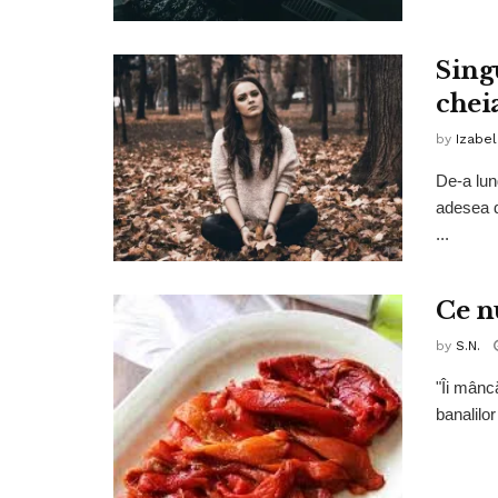
Sing
chei
by
Izabe
De-a lun
adesea d
...
Ce n
by
S.N.
"Îi mânc
banalilor