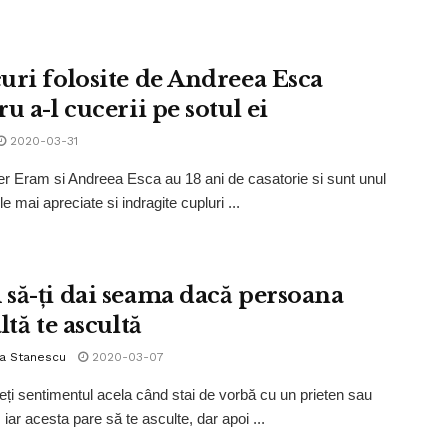
uri folosite de Andreea Esca
u a-l cucerii pe sotul ei
2020-03-31
r Eram si Andreea Esca au 18 ani de casatorie si sunt unul
le mai apreciate si indragite cupluri ...
să-ți dai seama dacă persoana
ltă te ascultă
la Stanescu
2020-03-07
ți sentimentul acela când stai de vorbă cu un prieten sau
 iar acesta pare să te asculte, dar apoi ...