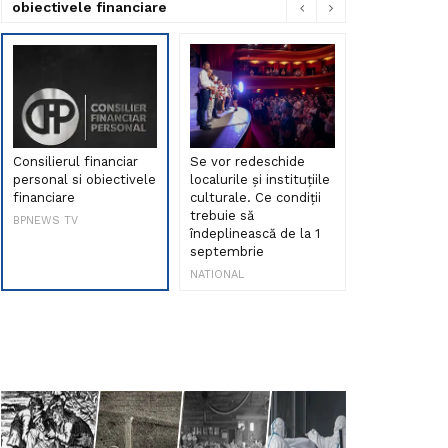
obiectivele financiare
Consilierul financiar
Se vor redeschide
Debut de sen
personal si obiectivele
localurile și instituțiile
muzica româ
financiare
culturale. Ce condiții
Maria Peia r
trebuie să
Internetul la
BPNEWS TV
îndeplinească de la 1
ani!
septembrie
NATIONAL
NATIONAL