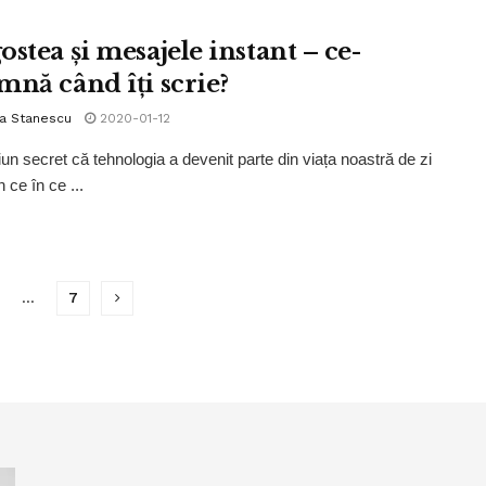
stea și mesajele instant – ce-
mnă când îți scrie?
la Stanescu
2020-01-12
iun secret că tehnologia a devenit parte din viața noastră de zi
n ce în ce ...
…
7