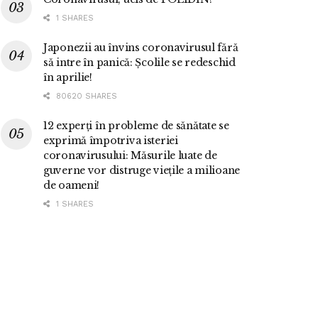
1 SHARES
Japonezii au învins coronavirusul fără
să intre în panică: Școlile se redeschid
în aprilie!
80620 SHARES
12 experți în probleme de sănătate se
exprimă împotriva isteriei
coronavirusului: Măsurile luate de
guverne vor distruge viețile a milioane
de oameni!
1 SHARES