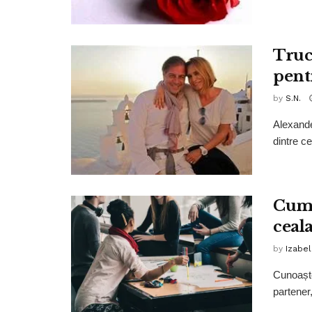
Truc
pentr
by
S.N.
Alexande
dintre ce
Cum 
ceala
by
Izabe
Cunoaște
partener,