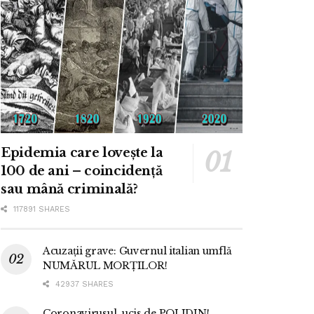
Epidemia care lovește la
100 de ani – coincidență
sau mână criminală?
117891 SHARES
Acuzații grave: Guvernul italian umflă
NUMĂRUL MORȚILOR!
42937 SHARES
Coronavirusul, ucis de POLIDIN!