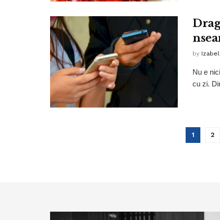
Drago
nsea
by
Izabe
Nu e nic
cu zi. Di
1
2