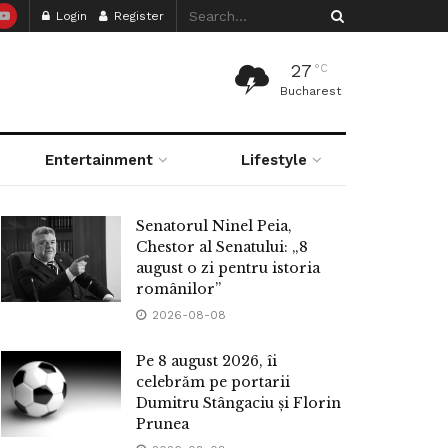
Login
Register
27
°C
Bucharest
Entertainment
Lifestyle
Senatorul Ninel Peia,
Chestor al Senatului: „8
august o zi pentru istoria
românilor”
2026-08-08
Pe 8 august 2026, îi
celebrăm pe portarii
Dumitru Stângaciu și Florin
Prunea