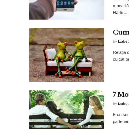
modalită
Hârtii ...
Cum s
by
Izabe
Relația 
cu cât pe
7 Mo
by
Izabe
E un sen
parteneru