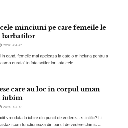
icele minciuni pe care femeile le
 barbatilor
2020-04-01
 in cand, femeile mai apeleaza la cate o minciuna pentru a
sma curata” in fata sotilor lor. Iata cele ...
ese care au loc in corpul uman
 iubim
2020-04-01
dit vreodata la iubire din punct de vedere… stiintific? Iti
stazi cum functioneaza din punct de vedere chimic ...