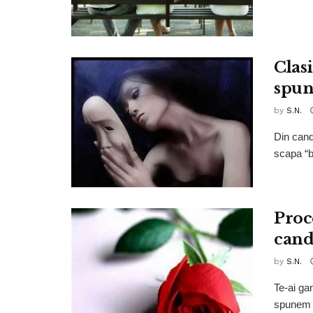
Clas
spun
by
S.N.
Din cand
scapa “ba
Proc
cand
by
S.N.
Te-ai gan
spunem a