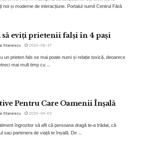
ți noi și moderne de interacțiune. Portalul numit Centrul Fără
ă eviți prietenii falși în 4 pași
la Stanescu
2020-06-27
cu un prieten fals se mai poate numi și relație toxică, deoarece
treci mai mult timp cu ...
tive Pentru Care Oamenii Înșală
la Stanescu
2020-04-02
timent îngrozitor să afli că persoana dragă te-a trădat, că
l sau partenera de viață te înșală. De ...