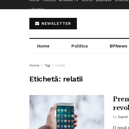
Home
Politics
BPNews TV
World
Business
Science
Lifestyle
NEWSLETTER
Home
Politics
BPNews
Home
Tag
relatii
Etichetă:
relatii
Prem
revo
by
David
O nouă pl