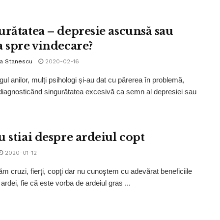
urătatea – depresie ascunsă sau
a spre vindecare?
la Stanescu
2020-02-16
gul anilor, mulți psihologi și-au dat cu părerea în problemă,
iagnosticând singurătatea excesivă ca semn al depresiei sau
u stiai despre ardeiul copt
2020-01-12
ăm cruzi, fierţi, copţi dar nu cunoştem cu adevărat beneficiile
 ardei, fie că este vorba de ardeiul gras ...