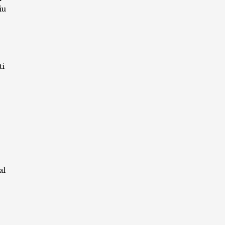
iu
ti
al