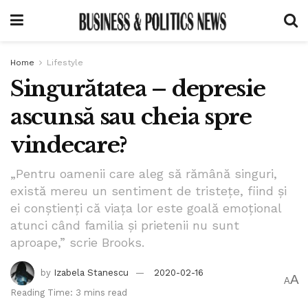
Home
Lifestyle
Singurătatea – depresie
ascunsă sau cheia spre
vindecare?
„Pentru oamenii care aleg să rămână singuri,
există mereu un sentiment de tristețe, fiind și
ei conștienți că viața lor este goală emoțional
atunci când familia și prietenii nu sunt
aproape,” scrie Brooks.
by
Izabela Stanescu
2020-02-16
A
A
Reading Time: 3 mins read