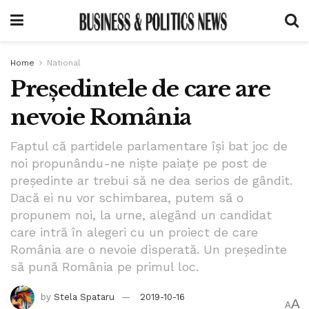
Home
National
Președintele de care are
nevoie România
Faptul că partidele parlamentare își bat joc de
noi propunându-ne niște paiațe pe post de
președinte ar trebui să ne dea serios de gândit.
Dacă ei nu vor schimbarea, putem să o
propunem noi, la urne, alegând un candidat
care intră în alegeri cu un proiect de care
România are o nevoie disperată. Un președinte
să pună România pe primul loc.
by
Stela Spataru
2019-10-16
A
A