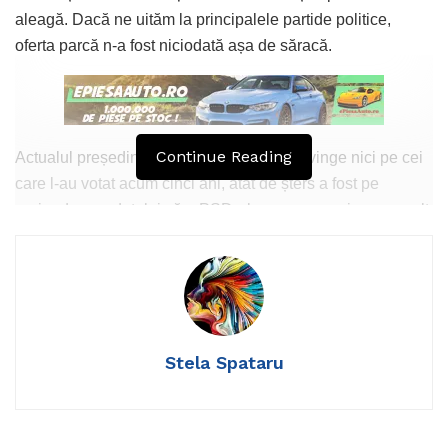
aleagă. Dacă ne uităm la principalele partide politice,
oferta parcă n-a fost niciodată așa de săracă.
Continue Reading
Actualul președinte Iohannis nu-i mai convinge nici pe cei
care l-au votat acum cinci ani, atât de șters a fost pe
perioada mandatului său. PSD-ul s-a compromis prea mult
în ultimii ani. USR-ul care se erijează în vocea străzii
tocmai s-a făcut de râs după dezvăluirile despre afacerile
bănoase cu fonduri europene pe care le-a învârtit Dan
Barna. Actorul Mircea Diaconu și-a cam tocat capitalul de
simpatie mergând în alegeri cu sprijinul lui Victor Ponta și
Stela Spataru
al lui Tăriceanu.
Faptul că partidele parlamentare își bat joc de noi
propunându-ne niște paiațe pe post de președinte ar trebui