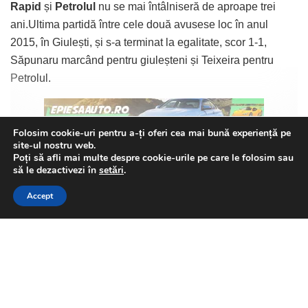
Rapid
și
Petrolul
nu se mai întâlniseră de aproape trei
ani.Ultima partidă între cele două avusese loc în anul
2015, în Giulești, și s-a terminat la egalitate, scor 1-1,
Săpunaru marcând pentru giuleșteni și Teixeira pentru
Petrolul.
Folosim cookie-uri pentru a-ți oferi cea mai bună experiență pe
Continue Reading
site-ul nostru web.
Astăzi cele două echipe s-au întâlnit din nou , dar pe
Poți să afli mai multe despre cookie-urile pe care le folosim sau
This website uses GDPR cookies. By continuing to use this
să le dezactivezi în
setări
.
stadionul din Regie, iar meciul s-a disputat cu casa
website you are giving consent to cookies being used. Visit our
închisă, în tribune fiind aproximativ 9000 de oameni și
Accept
Privacy and Cookie Policy
.
I Agree
impresionante forțe de ordine au patrulat în jurul
stadionului.
A fost un meci ca pe vremuri, cu traficul blocat între orele
14 și 18.30, în zona bazei UAUIM „Sportul Studenţesc” din
Catalin Serban
Strada Larisa, Sector 6.Spectacol a fost atât în tribune, cât
Director de Comunicare al Alianței Nationale pentru