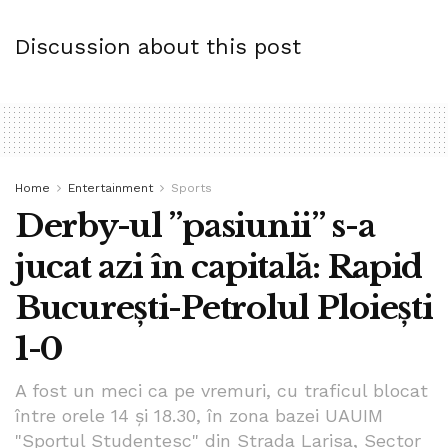
partidul neamul romanesc
romania
Stela Spataru
vot
Discussion about this post
Home
Entertainment
Sports
Derby-ul ”pasiunii” s-a
jucat azi în capitală: Rapid
București-Petrolul Ploiești
1-0
A fost un meci ca pe vremuri, cu traficul blocat
între orele 14 și 18.30, în zona bazei UAUIM
"Sportul Studenţesc" din Strada Larisa, Sector