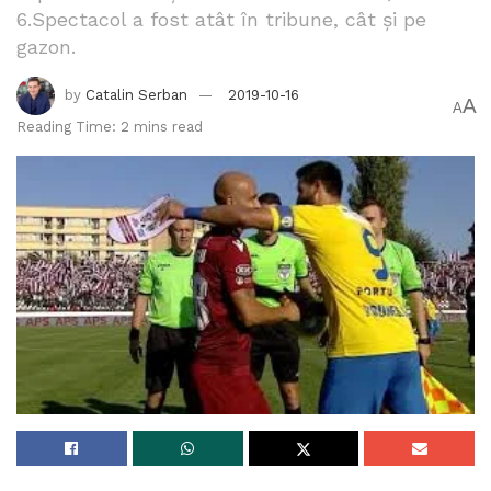
6.Spectacol a fost atât în tribune, cât și pe
gazon.
by
Catalin Serban
2019-10-16
A
A
Reading Time: 2 mins read