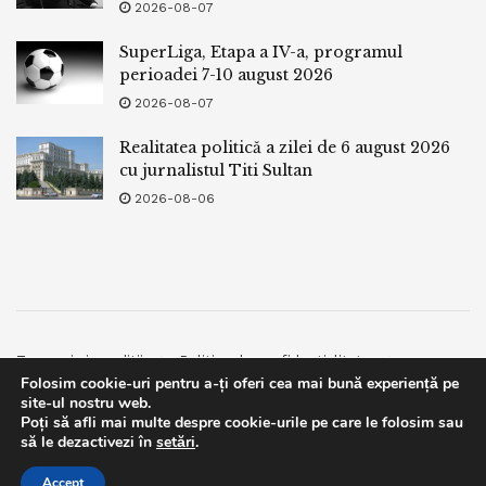
2026-08-07
SuperLiga, Etapa a IV-a, programul
perioadei 7-10 august 2026
2026-08-07
Realitatea politică a zilei de 6 august 2026
cu jurnalistul Titi Sultan
2026-08-06
Termeni si conditii
Politica de confidentialitate
Folosim cookie-uri pentru a-ți oferi cea mai bună experiență pe
Facebook
Contact
site-ul nostru web.
Poți să afli mai multe despre cookie-urile pe care le folosim sau
© 2019
bpnews
- Business & Politics News
bpnews
.
This website uses GDPR cookies. By continuing to use this
să le dezactivezi în
setări
.
website you are giving consent to cookies being used. Visit our
Accept