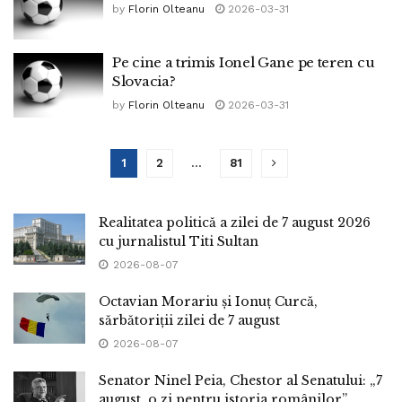
by
Florin Olteanu
2026-03-31
Pe cine a trimis Ionel Gane pe teren cu
Slovacia?
by
Florin Olteanu
2026-03-31
1
2
…
81
Realitatea politică a zilei de 7 august 2026
cu jurnalistul Titi Sultan
2026-08-07
Octavian Morariu și Ionuț Curcă,
sărbătoriții zilei de 7 august
2026-08-07
Senator Ninel Peia, Chestor al Senatului: „7
august, o zi pentru istoria românilor”