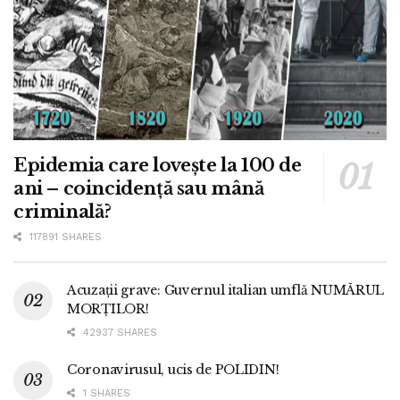
Epidemia care lovește la 100 de
ani – coincidență sau mână
criminală?
117891 SHARES
Acuzații grave: Guvernul italian umflă NUMĂRUL
MORȚILOR!
42937 SHARES
Coronavirusul, ucis de POLIDIN!
1 SHARES