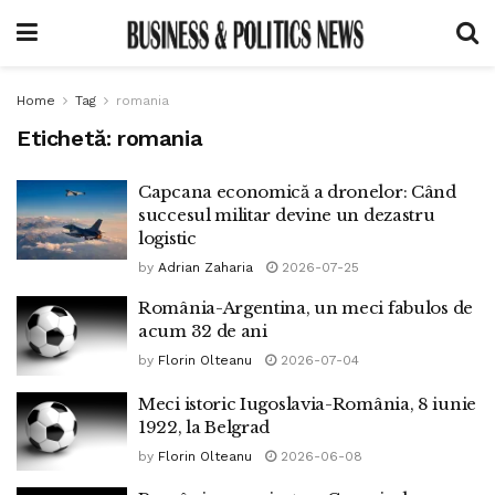
Home
Tag
romania
Etichetă:
romania
Capcana economică a dronelor: Când
succesul militar devine un dezastru
logistic
by
Adrian Zaharia
2026-07-25
România-Argentina, un meci fabulos de
acum 32 de ani
by
Florin Olteanu
2026-07-04
Meci istoric Iugoslavia-România, 8 iunie
1922, la Belgrad
by
Florin Olteanu
2026-06-08