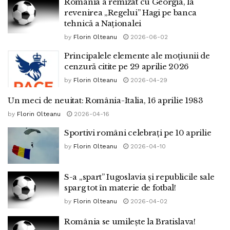
România a remizat cu Georgia, la
revenirea „Regelui” Hagi pe banca
tehnică a Naționalei
by
Florin Olteanu
2026-06-02
Principalele elemente ale moțiunii de
cenzură citite pe 29 aprilie 2026
by
Florin Olteanu
2026-04-29
Un meci de neuitat: România-Italia, 16 aprilie 1983
by
Florin Olteanu
2026-04-16
Sportivi români celebrați pe 10 aprilie
by
Florin Olteanu
2026-04-10
S-a „spart” Iugoslavia și republicile sale
sparg tot în materie de fotbal!
by
Florin Olteanu
2026-04-02
România se umilește la Bratislava!