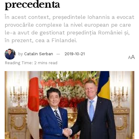
precedenta
În acest context, preşedintele Iohannis a evocat
provocările complexe la nivel european pe care
le-a avut de gestionat preşedinţia României şi,
în prezent, cea a Finlandei.
by
Catalin Serban
2019-10-21
A
A
Reading Time: 2 mins read