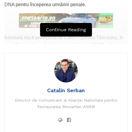
DNA pentru începerea urmăririi penale.
Continue Reading
Întrebată dacă protejarea lui Călin Popescu Tăriceanu, în
cazul începerii urmăririi penale a liderului ALDE, a fost o
greșeală a PSD, Viorica Dăncilă a răspuns: „Cred că da.
Eu nu am fost parlamentar, deci nu am votat”.
În data de 3 iunie 2019, Senatul a fost chemat să dezbată
cererea DNA cu privire la începerea urmăririi penale în
cazul lui Călin Popescu Tăriceanu. Atunci, senatorii au
Catalin Serban
respins solicitarea DNA de începere a urmăririi penale în
Director de Comunicare al Alianței Nationale pentru
cazul lui Călin Popescu Tăriceanu. Preşedintele Senatului
Restaurarea Monarhiei-ANRM
era acuzat de procurori că a primit mită, indirect, 800.000
de dolari.
La acel moment, Călin Popescu Tăriceanu se afla la