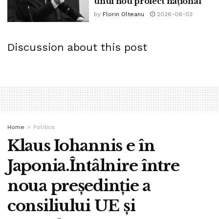
unui nou proiect național”
by
Florin Olteanu
2026-08-03
Discussion about this post
Home
Politics
Klaus Iohannis e în
Japonia.Întâlnire între
noua președinție a
consiliului UE și