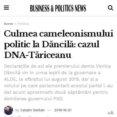
Home
Politics
Culmea cameleonismului
politic la Dăncilă: cazul
DNA-Tăriceanu
Declarațiile de azi ale premierului demis Viorica
Dăncilă vin în urma ieșirii de la guvernare a
ALDE, la sfârșitul lui august 2019, dar și a
votului pe care parlamentarii acestui partid l-au
dat acum aproximativ două săptămâni pentru
demiterea guvernului PSD.
by
Catalin Serban
2019-10-21
A
A