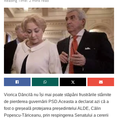
Reading Time: 2 mins read
Viorica Dăncilă nu își mai poate stăpâni frustrările stârnite
de pierderea guvernării PSD.Aceasta a declarat azi că a
fost o greșeală protejarea președintelui ALDE, Călin
Popescu-Tăriceanu, prin respingerea Senatului a cererii