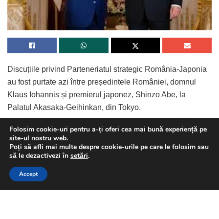
Discuțiile privind Parteneriatul strategic România-Japonia
au fost purtate azi între președintele României, domnul
Klaus Iohannis și premierul japonez, Shinzo Abe, la
Palatul Akasaka-Geihinkan, din Tokyo.
Folosim cookie-uri pentru a-ți oferi cea mai bună experiență pe
site-ul nostru web.
Poți să afli mai multe despre cookie-urile pe care le folosim sau
This website uses GDPR cookies. By continuing to use this
să le dezactivezi în
setări
.
Continue Reading
Nu este prima întâlnire între cei doi lideri politici.În 2018,
website you are giving consent to cookies being used. Visit our
Accept
Shinzo Abe a efectuat o vizită în România
, aceasta fiind
Privacy and Cookie Policy
.
I Agree
prima vizită a unui premier japonez în ţara noastră, dar
premierul nipon a fost nevoit să se plimbe prin Muzeul
Satului, după ce Mihai Tudose a demisionat din funcția de