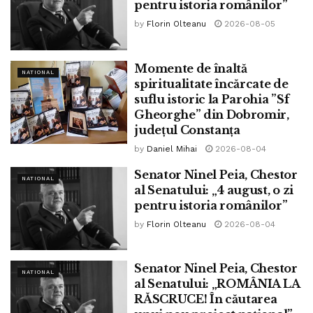
pentru istoria românilor”
campania electorală din anul 2008, când era președintele
by
Florin Olteanu
2026-08-05
PNL.
Senatul a respins cererea DNA cu 38 de voturi „pentru”, 71
Momente de înaltă
NATIONAL
„împotrivă” şi o abţinere.
spiritualitate încărcate de
suflu istoric la Parohia ”Sf
Declarațiile de azi ale premierului demis Viorica Dăncilă
Gheorghe” din Dobromir,
județul Constanța
vin în urma ieșirii de la guvernare a ALDE, la sfârșitul lui
august 2019, dar și a votului pe care parlamentarii acestui
by
Daniel Mihai
2026-08-04
partid l-au dat acum aproximativ două săptămâni pentru
Senator Ninel Peia, Chestor
NATIONAL
demiterea guvernului PSD.
al Senatului: „4 august, o zi
pentru istoria românilor”
Tags:
alde
cameleonism politic
catalin serban
by
Florin Olteanu
2026-08-04
dancila
dna
ieșire de la guvernare
tariceanu
www.bpnews.ro
Senator Ninel Peia, Chestor
NATIONAL
al Senatului: „ROMÂNIA LA
RĂSCRUCE! În căutarea