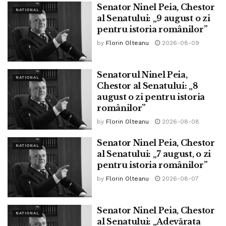
Senator Ninel Peia, Chestor
NATIONAL
al Senatului: „9 august o zi
pentru istoria românilor”
by
Florin Olteanu
2026-08-09
Senatorul Ninel Peia,
NATIONAL
Chestor al Senatului: „8
august o zi pentru istoria
românilor”
by
Florin Olteanu
2026-08-08
Senator Ninel Peia, Chestor
NATIONAL
al Senatului: „7 august, o zi
pentru istoria românilor”
by
Florin Olteanu
2026-08-07
Tags:
alegeri
BEC
bpnews
diaspora
Senator Ninel Peia, Chestor
NATIONAL
importanta votului
neamul romanesc
prezenta la vot
al Senatului: „Adevărata