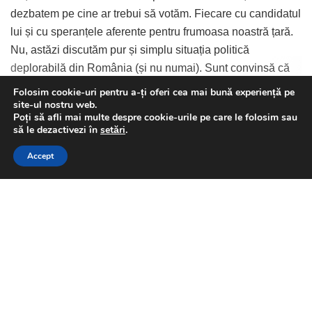
dezbatem pe cine ar trebui să votăm. Fiecare cu candidatul
lui și cu speranțele aferente pentru frumoasa noastră țară.
Nu, astăzi discutăm pur și simplu situația politică
deplorabilă din România (și nu numai). Sunt convinsă că
nu sunt singura care a rămas așa, cu un gust amar în urma
Folosim cookie-uri pentru a-ți oferi cea mai bună experiență pe
site-ul nostru web.
acestei „campanii electorale”, dacă i se poate spune așa.
Poți să afli mai multe despre cookie-urile pe care le folosim sau
Continue Reading
This website uses GDPR cookies. By continuing to use this
să le dezactivezi în
setări
.
website you are giving consent to cookies being used. Visit our
Accept
Privacy and Cookie Policy
.
I Agree
Candidații așa-ziși mari nu au binevoit să se deplaseze la
o singură dezbatere electorală, lucru care mie mi s-a părut
profund dezamăgitor. Sincer, astfel de atitudine ar trebui să
te descalifice din start – oamenii ăștia fie nu știu să
vorbească, așa că păpușarii din spate au decis să-i țină
Izabela Stanescu
acasă decât să riște vreo bâlbă în ochii întregii națiuni, fie
nici în cot nu i-a durut de electorat. Sincer, nu știu care
variantă-i mai deprimantă, dar personal, n-aș vrea o țară în