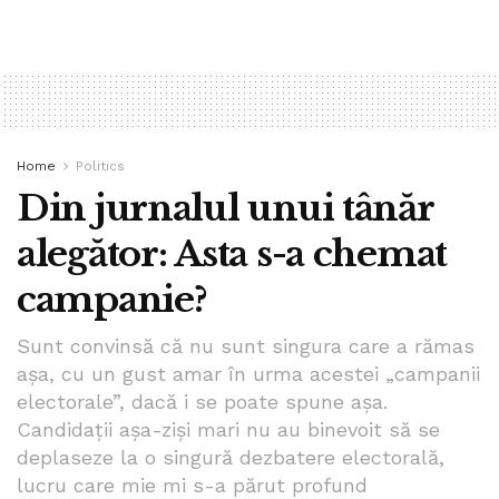
Home
Politics
Din jurnalul unui tânăr
alegător: Asta s-a chemat
campanie?
Sunt convinsă că nu sunt singura care a rămas
așa, cu un gust amar în urma acestei „campanii
electorale”, dacă i se poate spune așa.
Candidații așa-ziși mari nu au binevoit să se
deplaseze la o singură dezbatere electorală,
lucru care mie mi s-a părut profund