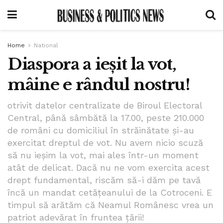
Home
National
Diaspora a ieșit la vot,
mâine e rândul nostru!
otrivit datelor centralizate de Biroul Electoral
Central, până sâmbătă la 17.00, peste 210.000
de români cu domiciliul în străinătate și-au
exercitat dreptul de vot. Nu avem nicio scuză
să nu ieșim la vot, mai ales într-un moment
atât de delicat. Dacă nu ne vom exercita acest
drept fundamental, riscăm să-i dăm pe tavă
încă un mandat cetățeanului de la Cotroceni. E
timpul să arătăm că Neamul Românesc vrea un
patriot adevărat în fruntea țării!