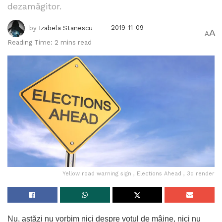
dezamăgitor.
by
Izabela Stanescu
2019-11-09
A
A
Reading Time: 2 mins read
Yellow road warning sign , Elections Ahead , 3d render
Nu, astăzi nu vorbim nici despre votul de mâine, nici nu