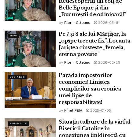
Redescoperiți un colț de
nu trec de o,1%-o,2%,” atrage atenţia prof. dr. Gheorghe
Belle Epoque și din
Mencinicopschi. Puţini sunt însă fabricanţii care respectă
„Bucureștii de odinioară!”
aceste reguli.
by
Florin Olteanu
2026-03-11
,,Concret, din 100 de kilograme de pulpă de măsline, ar
Pe 7 și 8 ale lui Mărțișor, la
FOOD
„opșpe trecute fix”, Locanta
trebui să se extragă 20 de kilograme de ulei, dar ei o
Jariștea cinstește „femeia,
încălzesc şi obţin 40 de kilograme. Este ca şi cum ai vinde
eterna poveste”
un Trabant drept Mercedes,” detaliază profesorul.
by
Florin Olteanu
2026-02-26
Pentru prăjit, îl irosești pe cel extravirgin la
Parada impostorilor
BUSINESS
prăjit
economici! Liniștea
complicilor sau cronica
,,La ardere e păcat să-l irosim pe cel extravirgin mai
unei lipse de
scump. La prăjit, putem alege uleiul rafinat de măsline şi
responsabilitate!
cel nehidrogenat de palmier,” spune prof. dr. Gheorghe
by
Ninel PEIA
2025-01-05
Mencinicopschi, potrivit
doctorulzilei.ro
.
Situația tulbure de la vârful
BPNEWS TV
Bisericii Catolice în
Îl păstrezi în condiții necorespunzătoare
conexiunea (in)directă cu