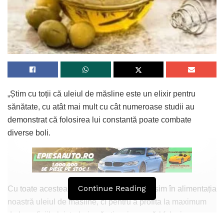
„Știm cu toții că uleiul de măsline este un elixir pentru
sănătate, cu atât mai mult cu cât numeroase studii au
demonstrat că folosirea lui constantă poate combate
diverse boli.
Continue Reading
Cu toate acestea, nu este suficient să folosim în alimentația
noastră uleiul de măsline, ci pentru a profita la maximum
de beneficiile lui, trebuie să ştim și cum să-l folosim.