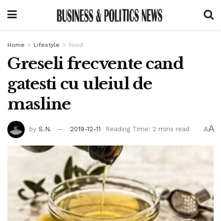
Home
Lifestyle
food
Greseli frecvente cand
gatesti cu uleiul de
masline
A
by
S.N.
2019-12-11
Reading Time: 2 mins read
A