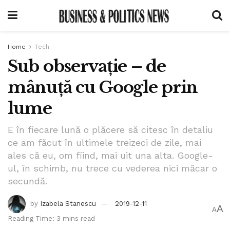
Home
Tech
Sub observație – de
mânuță cu Google prin
lume
E în fiecare lună o plăcere să citesc în detaliu
ce am făcut în ultimele treizeci de zile, mai
ales că eu, om fiind, mai uit una alta. Google-
ul, în schimb, nu trece cu vederea nici măcar o
secundă.
by
Izabela Stanescu
2019-12-11
A
A
Reading Time: 3 mins read